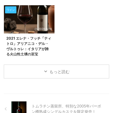
との出会い パリの凍えるような1
ロゼ」とは？ フランスのワイン
容が含まれます。20歳未満の方
※このページにはお酒に関する内
月の朝、私は一台のレンタカーの
産地として名高いプロヴァンス地
の閲覧・購入は禁止されていま
容が含まれます。20歳未満の方
ワイン
エンジンをかけながら、あ ...
方から、有名生産者ジャン・リュ
す。 この記事では、イタリア・
の閲覧・購入は禁止されていま
...
トスカーナ地方が誇るキャンテ
す。 今回は、コストコで見つけ
ィ・クラッシコワインの最高峰
ることができる素晴らしい白ワイ
2026/6/16
「グラン・セレツィオーネ」が達
ン、「2024 Altos de Torona
成した歴史的な快挙についてご紹
Torres de Ermelo Albarino」につ
2021 エレナ・フッチ「ティ
介します。特に注目すべきは、
いて詳しくご紹介いたします。こ
トロ」アリアニコ・デル・
Decanter誌で初の100点満点を
のワインがなぜ夏にぴったりなの
ヴルトゥレ：イタリアが誇
獲得したワインの登場と、その背
か、その魅力や味わいの特徴、お
る火山性土壌の至宝
景にあるキャンティ・クラッシコ
すすめのペアリングまで、余すと
の進化です。この素晴らしいワイ
ころなく解説してまいりますの
※このページにはお酒に関する内
ンの世界を、専門用語を避けなが
で、ぜひ最後までお読みくださ
容が含まれます。20歳未満の方
ら分かりやすく解説してまいりま
い。 「2024 Altos de Torona
の閲覧・購入は禁止されていま
もっと読む
す。 歴史的快挙！キャンティ・
Torres de Ermelo ...
す。 本記事では、イタリア・バ
クラッシコ初の100点ワイン「 ...
ジリカータ州の休火山ヴルトゥレ
山が生み出す、特別な赤ワイン
「2021 エレナ・フッチ『ティト
ロ』アリアニコ・デル・ヴルトゥ
レ」の魅力に迫ります。その力強
トムラチン蒸留所、特別な2005年バーボ
い味わい、複雑な香り、そして世
界的な高評価の秘密を、ワイン初
ン樽熟成シングルカスクを限定発売！