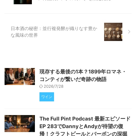
心者の方にも分かりやすくご紹介
いたします。 ヴルトゥレ山の恵
みが生む、唯一無二のアリアニコ
イタリア南部、バジリカータ州に
日本酒の秘密：並行複発酵が織りなす豊か
そびえる休火山ヴルトゥレ山。こ
の地の火山性土壌は、ワイン造 ...
な風味の世界
現存する最後の1本？1899年ロマネ・
コンティが繋いだ奇跡の物語
2026/7/28
ワイン
The Full Pint Podcast 最新エピソード
EP 283でDannyとAndyが待望の復
帰！クラフトビールとバーボンの深掘