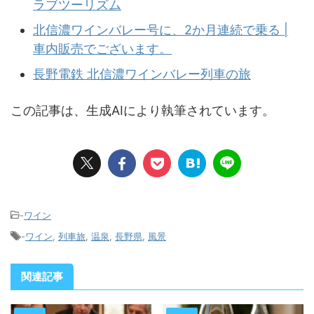
ラブツーリズム
北信濃ワインバレー号に、2か月連続で乗る |
車内販売でございます。
長野電鉄 北信濃ワインバレー列車の旅
この記事は、生成AIにより執筆されています。
-
ワイン
-
ワイン
,
列車旅
,
温泉
,
長野県
,
風景
関連記事