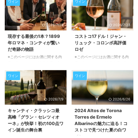
ワイン
ワイン
2026/7/28
2026/7/23
現存する最後の1本？1899
コストコ17ドル！ジャン・
年ロマネ・コンティが繋い
リュック・コロンボ高評価
だ奇跡の物語
ロゼ
※このページにはお酒に関する内
※このページにはお酒に関する内
容が含まれます。20歳未満の方
容が含まれます。20歳未満の方
の閲覧・購入は禁止されていま
の閲覧・購入は禁止されていま
す。 この記事では、127年の時を
す。 この記事では、コストコで
ワイン
ワイン
超えて開栓された幻のワイン
手に入る「2024 ジャン・リュッ
「1899年ロマネ・コンティ」に
ク・コロンボ ケープ・ブルー・
まつわる感動的なエピソードをご
ロゼ」の魅力に迫ります。有名生
2026/7/9
2026/6/26
紹介します。単なる高価な飲み物
産者が手がけるこのワインの味わ
ではない、ワインが持つ「人との
いや香り、おすすめの楽しみ方を
キャンティ・クラッシコ最
2024 Altos de Torona
繋がり」や「歴史の重み」を感じ
ご紹介し、なぜこのロゼが一年中
高峰「グラン・セレツィオ
Torres de Ermelo
ていただけるでしょう。ワインが
楽しめる一本なのかを詳しく解説
ーネ」が快挙！初の100点ワ
Albarinoの魅力に迫る！コ
織りなす奇跡の瞬間を、ぜひご一
いたします。 プロヴァンスの風
イン誕生の舞台裏
ストコで見つけた夏の白ワ
緒に体験してください。 幻のワ
を感じる一本「ジャン・リュッ
イン
イン「ロマネ・コンティ 1899」
ク・コロンボ ケープ・ブルー・
※このページにはお酒に関する内