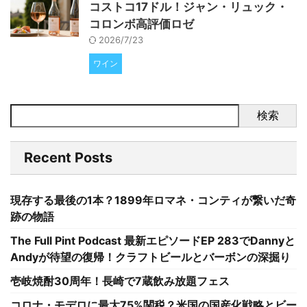
コストコ17ドル！ジャン・リュック・
コロンボ高評価ロゼ
2026/7/23
ワイン
検索
Recent Posts
現存する最後の1本？1899年ロマネ・コンティが繋いだ奇
跡の物語
The Full Pint Podcast 最新エピソードEP 283でDannyと
Andyが待望の復帰！クラフトビールとバーボンの深掘り
壱岐焼酎30周年！長崎で7蔵飲み放題フェス
コロナ・モデロに最大75%関税？米国の国産化戦略とビー