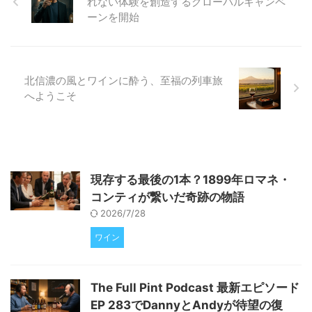
れない体験を創造するグローバルキャンペ
してご自宅でこの特別なデザート
ーンを開始
体験を最大限に楽しむためのヒン
トを詳しくご紹介いたします。
なぜウイスキーとアイスクリーム
は相性が良いのか？ ウイスキー
とアイスクリームは、一見すると
北信濃の風とワインに酔う、至福の列車旅
相 ...
へようこそ
現存する最後の1本？1899年ロマネ・
コンティが繋いだ奇跡の物語
2026/7/28
ワイン
The Full Pint Podcast 最新エピソード
EP 283でDannyとAndyが待望の復