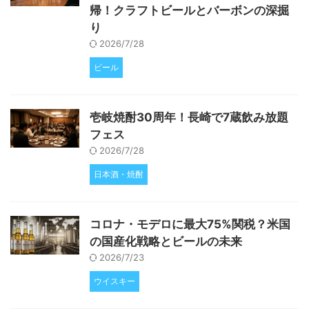
帰！クラフトビールとバーボンの深掘
り
2026/7/28
ビール
壱岐焼酎30周年！長崎で7蔵飲み放題
フェス
2026/7/28
日本酒・焼酎
コロナ・モデロに最大75%関税？米国
の国産化戦略とビールの未来
2026/7/23
ウイスキー