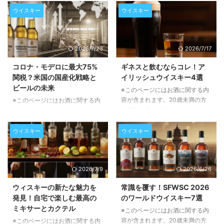
ウイスキー
ウイスキー
2026/7/23
2026/7/17
コロナ・モデロに最大75%
ギネスと飲むならコレ！ア
関税？米国の国産化戦略と
イリッシュウイスキー4選
ビールの未来
※このページにはお酒に関する内
容が含まれます。20歳未満の方
※このページにはお酒に関する内
の閲覧・購入は禁止されていま
容が含まれます。20歳未満の方
す。 アイルランドを代表する飲
の閲覧・購入は禁止されていま
み物、ギネスとアイリッシュウイ
す。 全米トラック運転手組合
ウイスキー
ウイスキー
スキー。一見すると異なるこの二
（Teamsters）が、メキシコ産ビ
つが、実は驚くほど素晴らしい相
ールへの高関税導入を米政権に強
性を見せることをご存知でしょう
く要求しています。この動きは、
2026/7/9
2026/6/26
か。この記事では、ギネスの豊か
米国における雇用創出と国内産業
な風味をさらに引き立てる、選り
保護を目的としていますが、もし
ウィスキーの新たな魅力を
常識を覆す！SFWSC 2026
すぐりのアイリッシュウイスキー
実現すれば、私たちの食卓に並ぶ
発見！自宅で楽しむ最高の
のワールドウイスキー7選
4銘柄をご紹介します。それぞれ
ビールの価格や、北米全体のビー
ミキサーとカクテル
のウイスキーが持つ個性と、ギネ
ル市場に大きな影響を与える可能
※このページにはお酒に関する内
スとのペアリングで生まれる新た
性があります。本記事では、この
容が含まれます。20歳未満の方
※このページにはお酒に関する内