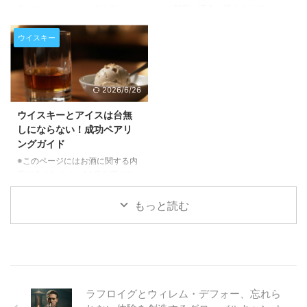
な味わいの発見を、ぜひお楽しみ
要求の背景にある複雑な事情と、
の閲覧・購入は禁止されていま
容が含まれます。20歳未満の方
ください。 ギネスとアイリッシ
それがもたらすであろう影響につ
す。 ウイスキーの世界は今、大
の閲覧・購入は禁止されていま
ュウイスキー、意外な共通点とペ
いて詳しく解説いたします。 全
きな変革期を迎えています。伝統
す。 ウィスキーを混ぜることで
ウイスキー
ア ...
米トラック運転手組合が求め ...
的な産地だけでなく、世界各地か
広がる無限の可能性について、こ
ら素晴らしいウイスキーが次々と
の記事でご紹介します。定番のミ
登場し、私たちを驚かせていま
キサーから本格カクテル、そして
2026/6/26
す。今回は、2026年のサンフラ
自分にぴったりの一杯を見つける
ンシスコ・ワールド・スピリッ
ヒントまで、ウィスキーの新たな
ウイスキーとアイスは台無
ツ・コンペティションで高い評価
楽しみ方を発見できるでしょう。
しにならない！成功ペアリ
を得た、特に注目すべき7つのワ
ウィスキーを混ぜるってどういう
ングガイド
ールドウイスキーをご紹介いたし
こと？新たな味わいの扉を開く
ます。 ワールドウイスキーの台
ウィスキーを混ぜることは、決し
※このページにはお酒に関する内
頭：多様性が生み出す新たな魅力
て「良い一杯を台無しにする」行
容が含まれます。20歳未満の方
かつてウイスキーといえば、スコ
為ではありません。むしろ、その
の閲覧・購入は禁止されていま
ットランド、アイルランド、アメ
ウィスキーが持つ潜在的な風味を
す。 ウイスキーとアイスクリー
もっと読む
リ ...
最大限に引き出し、新たな味わい
ムの組み合わせは、一見すると意
...
外に思えるかもしれません。しか
し、このユニークなペアリングに
は、互いの風味を引き立て合う奥
深い魅力が隠されています。この
記事では、なぜウイスキーとアイ
ラフロイグとウィレム・デフォー、忘れら
スクリームが相性が良いのか、そ