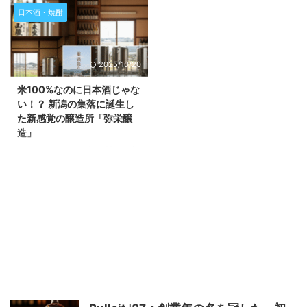
す。 神戸・灘五郷で始まる、革
す。 浪江と小高、二つの町を繋
日本酒・焼酎
新的なモビリティサービスの実証
ぐ酒造りの物語 福島県浪江町と
実験 日本の美しい港町、神戸
小高町に三つの醸造所を構えるク
市。その中でも、歴史と伝統が息
ラフトサケ醸造所「haccoba（ハ
2025/10/20
づく「灘五郷」エリアは、世界中
ッコウバ）」。彼らは「拡大では
の日本酒ファンを魅了する特別な
なく増殖する」というユニークな
米100%なのに日本酒じゃな
場所です。この度、日産自動車株
哲学のもと、クラフトビールのよ
い！？ 新潟の集落に誕生し
式会社は神戸市と連携し、この魅
うな自由な発想で日本酒造りに新
た新感覚の醸造所「弥栄醸
力あふれる灘五郷エリアで、自動
たな風を吹き込んでいます。創業
造」
運転技術を活用した新しいモビリ
者の佐藤太亮さんは、IT業界での
ティサービスの実証運行を開始す
経験を経て酒造りの世界へ飛び込
※このページにはお酒に関する内
ることを発表しました。これは、
みました。2011年の東日本大震
容が含まれます。20歳未満の方
単なる移動手段の提供にとどまら
災とそれに伴う原発事故で避難指
の閲覧・購入は禁止されていま
ず、観光客の皆様に新たな体験価
示区域となったこの地域 ...
す。 酒蔵と酒屋での経験を経
値を ...
て、自らの手で「感動できる酒」
を造る道へ 大学卒業後、大手酒
蔵である菊正宗酒造で営業職とし
てキャリアをスタートさせた坂本
一浩さん、通称「イッコー」さ
ん。日本酒の奥深い魅力に触れる
うちに、自ら美味しいお酒を造り
たいという情熱が芽生えました。