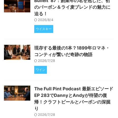
Bulleit '87：創業年の名を冠した、初
その後、日本酒専門店「未来日本
のバーボン＆ライ麦ブレンドの魅力に
酒店」で店長を歴任し、店舗運営
迫る！
や経営のノウハウを培いました。
30歳を目前に、これまでの経験
2026/8/4
を活かし、自らの手で「感動でき
ウイスキー
る酒」 ...
現存する最後の1本？1899年ロマネ・
コンティが繋いだ奇跡の物語
2026/7/28
ワイン
The Full Pint Podcast 最新エピソード
EP 283でDannyとAndyが待望の復
帰！クラフトビールとバーボンの深掘
り
2026/7/28