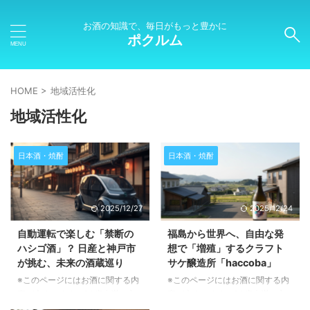
お酒の知識で、毎日がもっと豊かに
ポクルム
HOME
>
地域活性化
地域活性化
日本酒・焼酎
日本酒・焼酎
2025/12/27
2025/12/24
自動運転で楽しむ「禁断の
福島から世界へ、自由な発
ハシゴ酒」？ 日産と神戸市
想で「増殖」するクラフト
が挑む、未来の酒蔵巡り
サケ醸造所「haccoba」
※このページにはお酒に関する内
※このページにはお酒に関する内
容が含まれます。20歳未満の方
容が含まれます。20歳未満の方
の閲覧・購入は禁止されていま
の閲覧・購入は禁止されていま