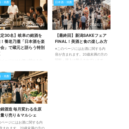
酒・焼酎
日本酒・焼酎
2026/7/23
2026/7/17
定30名】岐阜の銘酒を
【最終回】新潟SAKEフェア
能！養老乃瀧「日本酒を楽
FINAL！美酒と食の楽しみ方
む会」で蔵元と語らう特別
※このページにはお酒に関する内
夜
容が含まれます。20歳未満の方の
閲覧・購入は禁止されています。
のページにはお酒に関する内
新潟の豊かなSAKE文化を凝縮し
含まれます。20歳未満の方の
た一大イベント「新潟SAKEフェ
・購入は禁止されています。
酒・焼酎
アFINAL」が、2026年11月3日
記事では、2026年8月19日に
(火・祝)に開催されます。この記
される「養老乃瀧で日本酒を
事では、この記念すべき最終回の
む会～武内合資会社さんを囲
イベント概要から、楽しめるお酒
～」の詳細をご紹介します。
2026/7/9
やフード、そして参加方法まで、
県大垣市の武内合資会社を招
詳しくご紹介いたします。 新潟
蔵元ならではのトークと美味
錦酒造 毎月変わる生原
SAKEフェアFINALとは？最後の
日本酒、そして料理とのペア
！量り売り＆マルシェ
祭典を徹底解説！ 「新潟SAKEフ
グが楽しめる特別なイベント
のページにはお酒に関する内
ェアFINAL」は、新潟県非公認PR
力をお伝えいたします。 岐
含まれます。20歳未満の方の