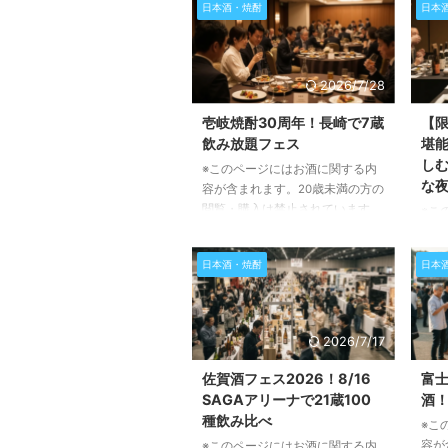
日本酒・焼酎
日本
2026/7/28
壱岐焼酎30周年！長崎で7蔵
【限
飲み放題フェス
堪
し
※このページにはお酒に関する内
な
容が含まれます。20歳未満の方の
閲覧・購入は禁止されています。
※こ
この記事では、長崎県で開催され
容が
る「壱岐焼酎、世界とKANPAIフ
閲覧
日本酒・焼酎
日本
ェス！」の魅力と詳細についてご
この
紹介します。壱岐焼酎の歴史や特
開催
別な製法、そしてイベントで体験
楽し
できる素晴らしい内容について深
んで
2026/7/17
く掘り下げていきますので、ぜひ
岐阜
最後までお読みください。 壱岐
き、
佐賀酒フェス2026！8/16
富士
焼酎とは？その歴史と特別な製法
しい
SAGAアリーナで21蔵100
酒
壱岐焼酎は、長崎県の壱岐島で古
リン
種飲み比べ
※こ
くから造り続けられている、大変
の魅
容が
※このページにはお酒に関する内