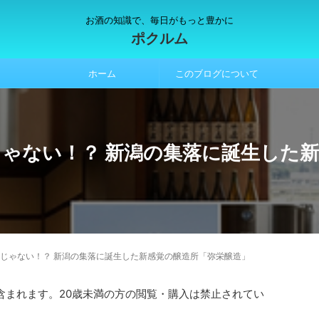
お酒の知識で、毎日がもっと豊かに
ポクルム
ホーム
このブログについて
じゃない！？ 新潟の集落に誕生した
酒じゃない！？ 新潟の集落に誕生した新感覚の醸造所「弥栄醸造」
含まれます。20歳未満の方の閲覧・購入は禁止されてい