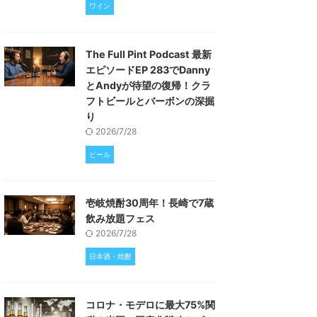
ワイン
The Full Pint Podcast 最新
エピソードEP 283でDanny
とAndyが待望の復帰！クラ
フトビールとバーボンの深掘
り
2026/7/28
ビール
壱岐焼酎30周年！長崎で7蔵
飲み放題フェス
2026/7/28
日本酒・焼酎
コロナ・モデロに最大75%関