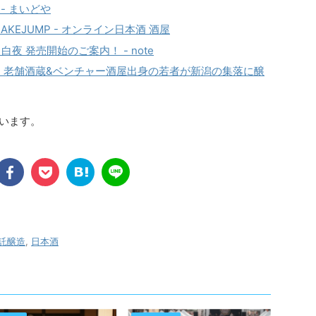
 - まいどや
 – SAKEJUMP - オンライン日本酒 酒屋
3 白夜 発売開始のご案内！ - note
? - 老舗酒蔵&ベンチャー酒屋出身の若者が新潟の集落に醸
ています。
託醸造
,
日本酒