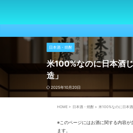
日本酒・焼酎
米100%なのに日本酒
造」
2025年10月20日
HOME
>
日本酒・焼酎
>
米100%なのに日本
※このページにはお酒に関する内容が
ます。