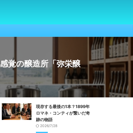
新感覚の醸造所「弥栄醸
現存する最後の1本？1899年
ロマネ・コンティが繋いだ奇
跡の物語
2026/7/28