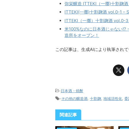
弥栄醸造 ITTEKI（一擲)十割麹酒
ITTEKI(一擲)十割麹酒 vol.0-1
ITTEKI（一擲）十割麹酒 vol.0-
米100%なのに日本酒じゃない!
造所をオープン！
この記事は、生成AIにより執筆され
-
日本酒・焼酎
-
その他の醸造酒
,
十割麹
,
地域活性化
,
委
関連記事