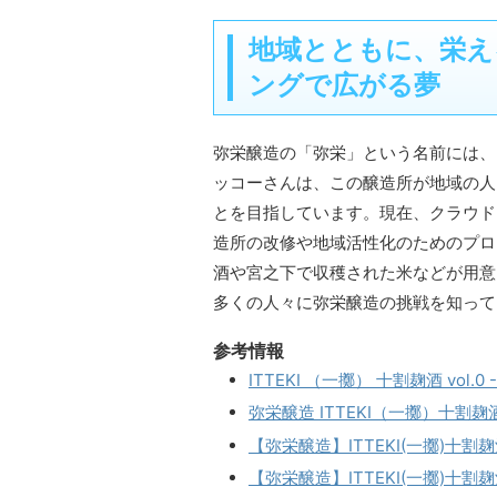
地域とともに、栄え
ングで広がる夢
弥栄醸造の「弥栄」という名前には、
ッコーさんは、この醸造所が地域の人
とを目指しています。現在、クラウド
造所の改修や地域活性化のためのプロ
酒や宮之下で収穫された米などが用意
多くの人々に弥栄醸造の挑戦を知って
参考情報
ITTEKI （一擲） 十割麹酒 vol.0
弥栄醸造 ITTEKI（一擲）十割麹酒 
【弥栄醸造】ITTEKI(一擲)十割麹酒
【弥栄醸造】ITTEKI(一擲)十割麹酒