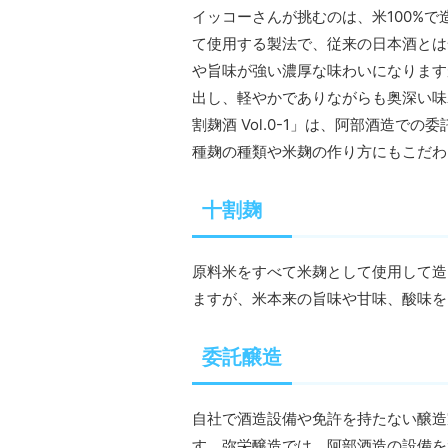
イッコーさんが挑むのは、米100%
て使用する製法で、従来の日本酒とは
や旨味が強い濃厚な味わいになります
出し、軽やかでありながらも奥深い味わ
割麹酒 Vol.0-1」は、阿部酒造
種麹の種類や米麹の作り方にもこだわ
十割麹
原料米をすべて米麹として使用して造
ますが、米本来の旨味や甘味、酸味を
委託醸造
自社で酒造設備や免許を持たない醸造
す。弥栄醸造では、阿部酒造の設備を