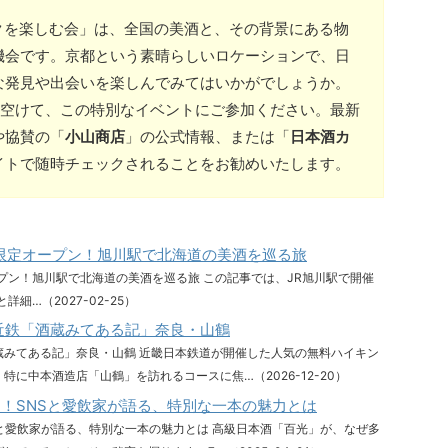
クを楽しむ会」は、全国の美酒と、その背景にある物
機会です。京都という素晴らしいロケーションで、日
な発見や出会いを楽しんでみてはいかがでしょうか。
空けて、この特別なイベントにご参加ください。最新
や協賛の「
小山商店
」の公式情報、または「
日本酒カ
イトで随時チェックされることをお勧めいたします。
on」期間限定オープン！旭川駅で北海道の美酒を巡る旅
間限定オープン！旭川駅で北海道の美酒を巡る旅 この記事では、JR旭川駅で開催
力と詳細…（2027-02-25）
近鉄「酒蔵みてある記」奈良・山鶴
蔵みてある記」奈良・山鶴 近畿日本鉄道が開催した人気の無料ハイキン
に中本酒造店「山鶴」を訪れるコースに焦…（2026-12-20）
！SNSと愛飲家が語る、特別な一本の魅力とは
と愛飲家が語る、特別な一本の魅力とは 高級日本酒「百光」が、なぜ多