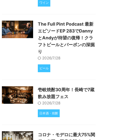
ワイン
The Full Pint Podcast 最新
エピソードEP 283でDanny
とAndyが待望の復帰！クラ
フトビールとバーボンの深掘
り
2026/7/28
ビール
壱岐焼酎30周年！長崎で7蔵
飲み放題フェス
2026/7/28
日本酒・焼酎
コロナ・モデロに最大75%関