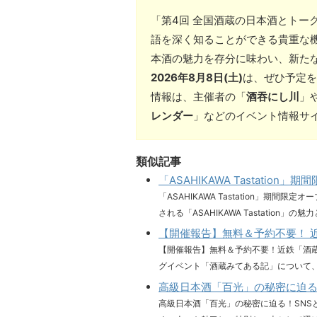
「第4回 全国酒蔵の日本酒とトー
語を深く知ることができる貴重な
本酒の魅力を存分に味わい、新た
2026年8月8日(土)
は、ぜひ予定を
情報は、主催者の「
酒吞にし川
」
レンダー
」などのイベント情報サ
類似記事
「ASAHIKAWA Tastati
「ASAHIKAWA Tastation」期
される「ASAHIKAWA Tastation」の魅
【開催報告】無料＆予約不要！ 
【開催報告】無料＆予約不要！近鉄「酒
グイベント「酒蔵みてある記」について、特
高級日本酒「百光」の秘密に迫る
高級日本酒「百光」の秘密に迫る！SNS