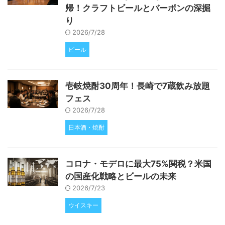
帰！クラフトビールとバーボンの深掘
り
2026/7/28
ビール
壱岐焼酎30周年！長崎で7蔵飲み放題
フェス
2026/7/28
日本酒・焼酎
コロナ・モデロに最大75%関税？米国
の国産化戦略とビールの未来
2026/7/23
ウイスキー