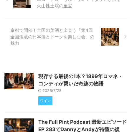
この革新的な技術が、どのように
火山性土壌の至宝
ビールの風味安定性や泡持ちを向
上させ、私たちのビール体験を豊
かにするのか、一緒に見ていきま
しょう。 ビールの天敵「酸化」
京都で開催！全国の美酒と出会う「第4回
とは？風味を台無しにする犯人の
...
全国酒蔵の日本酒とトークを楽しむ会」の
魅力
現存する最後の1本？1899年ロマネ・
コンティが繋いだ奇跡の物語
2026/7/28
ワイン
The Full Pint Podcast 最新エピソード
EP 283でDannyとAndyが待望の復