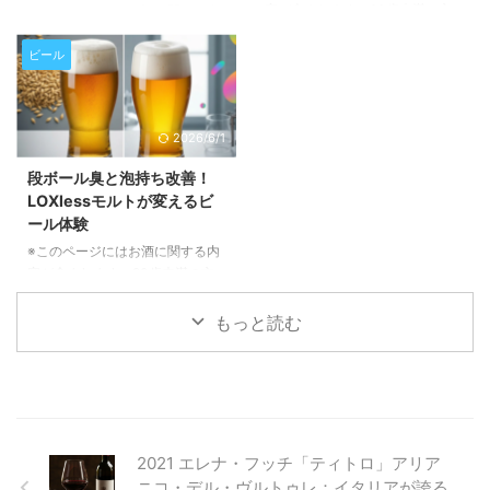
は、生産速度、労働力、水や化学
容が含まれます。20歳未満の方
聴きどころ満載のエピソードで
※このページにはお酒に関する内
薬品の使用量、さらには最終製品
の閲覧・購入は禁止されていま
す。クラフトビール愛好家はもち
容が含まれます。20歳未満の方
の包装品質、そして醸造所全体の
す。 アフリカの乾燥地帯で育つ
ろん、市場の動向に興味がある方
の閲覧・購入は禁止されていま
ビール
稼働時 ...
「フォニオ」という古代穀物が、
もぜひご一読ください。 長期休
す。 近年、クラフトビール業界
今、世界のビール業界で注目を集
暇を経て待望の復帰！「The Fu
でひそかに注目を集めている「フ
めています。環境に優しく、ユニ
...
ォニオ」という古代穀物をご存存
2026/6/1
ークな風味をもたらすこの穀物
じでしょうか。西アフリカ原産の
が、どのようにビールの常識を覆
この小さな穀物が、ビールの風味
段ボール臭と泡持ち改善！
し、持続可能な未来を築くのか、
に革新をもたらすだけでなく、持
LOXlessモルトが変えるビ
その魅力と可能性を深掘りしてご
続可能な農業や地域経済の活性化
ール体験
紹介いたします。 フォニオと
にも貢献する可能性を秘めていま
は？その驚くべき特性と持続可能
す。この記事では、フォニオがど
※このページにはお酒に関する内
性 フォニオは、5000年以上も前
のようにしてビール醸造の世界に
容が含まれます。20歳未満の方
から西アフリカで栽培されてき
足跡を残し、未来のビールを形作
の閲覧・購入は禁止されていま
た、非常に歴史の古い穀物です。
ろうとしているのかを詳しくご紹
す。 せっかくの美味しいビール
もっと読む
この「奇跡の穀物」と呼ばれるフ
介いたします。 西アフリカの
が、時間が経つと風味が落ちてし
ォニ ...
「奇跡の穀物」フォニオとは？
まう…そんな経験はありません
フォ ...
か？この記事では、ビールの風味
を損なう酸化の原因と、それを画
期的に解決する「LOXlessモル
ト」について、その仕組みとメリ
2021 エレナ・フッチ「ティトロ」アリア
ットをわかりやすく解説します。
ニコ・デル・ヴルトゥレ：イタリアが誇る