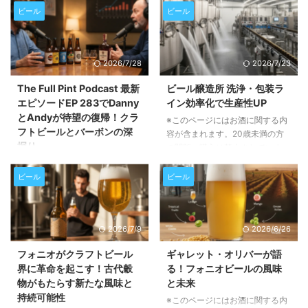
ビール
ビール
2026/7/28
2026/7/23
The Full Pint Podcast 最新
ビール醸造所 洗浄・包装ラ
エピソードEP 283でDanny
イン効率化で生産性UP
とAndyが待望の復帰！クラ
※このページにはお酒に関する内
フトビールとバーボンの深
容が含まれます。20歳未満の方
掘り
の閲覧・購入は禁止されていま
す。 この記事では、ビール醸造
※このページにはお酒に関する内
所におけるタンク洗浄、衛生管
容が含まれます。20歳未満の方
ビール
ビール
理、そして包装ラインの効率化が
の閲覧・購入は禁止されていま
いかに重要か、そしてそれらを実
す。 この記事では、人気クラフ
現するための具体的な方法につい
トビールポッドキャスト「The
2026/7/9
2026/6/26
て詳しく解説します。生産性向上
Full Pint Podcast」の最新エピソ
とコスト削減に繋がるヒントが満
ードEP 283の内容をご紹介しま
フォニオがクラフトビール
ギャレット・オリバーが語
載です。 醸造所の衛生管理がな
す。長期休暇を経て復帰したパー
界に革命を起こす！古代穀
る！フォニオビールの風味
ぜ重要なのか ビール醸造所にと
ソナリティのDannyとAndyが、
物がもたらす新たな風味と
と未来
って、衛生管理は単に清潔さを保
ビール業界のトレンドやバーボン
持続可能性
つ以上の意味を持ちます。これ
※このページにはお酒に関する内
市場との比較について語り合う、