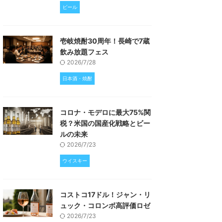
ビール
壱岐焼酎30周年！長崎で7蔵
飲み放題フェス
2026/7/28
日本酒・焼酎
コロナ・モデロに最大75%関
税？米国の国産化戦略とビー
ルの未来
2026/7/23
ウイスキー
コストコ17ドル！ジャン・リ
ュック・コロンボ高評価ロゼ
2026/7/23