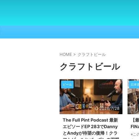
HOME
>
クラフトビール
クラフトビール
ビール
日本
2026/7/28
The Full Pint Podcast 最新
【最
エピソードEP 283でDanny
FI
とAndyが待望の復帰！クラ
※こ