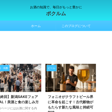
お酒の知識で、毎日がもっと豊かに
ポクルム
ホーム
このブログについて
酒・焼酎
ビール
2026/7/17
2026/7/9
終回】新潟SAKEフェア
フォニオがクラフトビール界
NAL！美酒と食の楽しみ方
に革命を起こす！古代穀物が
もたらす新たな風味と持続可
のページにはお酒に関する内