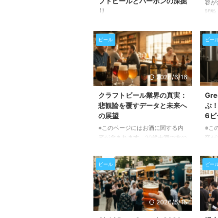
フトビールとバーボンの深掘
容が
り
閲覧
新潟
※このページにはお酒に関する内
た一
容が含まれます。20歳未満の方の
ビール
ビー
アFI
閲覧・購入は禁止されています。
(火
この記事では、人気クラフトビー
事で
ルポッドキャスト「The Full Pint
イベ
Podcast」の最新エピソードEP
2026/6/16
やフ
283の内容をご紹介します。長期
詳し
休暇を経て復帰したパーソナリテ
クラフトビール業界の真実：
Gr
SA
ィのDannyとAndyが、ビール業
悲観論を覆すデータと未来へ
ぶ
祭典
界のトレンドやバーボン市場との
の展望
6ビ
ェア
比較について語り合う、聴きどこ
※このページにはお酒に関する内
※こ
キャ
ろ満載のエピソードです。クラフ
容が含まれます。20歳未満の方の
容が
がプ
トビール愛好家はもちろん、市場
閲覧・購入は禁止されています。
閲覧
の動向に興味がある方もぜひご一
クラフトビール業界を取り巻く
フロ
読ください。 長期休暇を経て待
ビール
ビー
「終焉」という悲観的な報道に疑
グにあ
望の復帰！「The Fu ...
問を感じていませんか？この記事
者兼
では、ブルワーズ・アソシエーシ
ョン
ョンのバート・ワトソン氏が語る
に深
2026/5/15
最新データに基づき、業界の現状
につ
と未来について深く掘り下げてい
は、