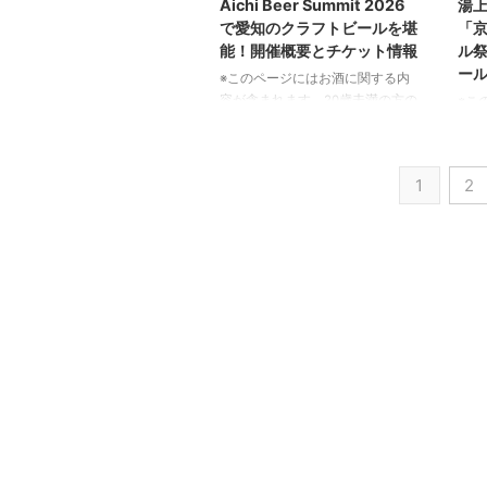
Aichi Beer Summit 2026
湯
きます。表面的な情報だけでは見
「プ
で愛知のクラフトビールを堪
「
えない、クラフトビールの多様な
さ」
能！開催概要とチケット情報
ル祭
側面と成長の可能性を一緒に見て
る、
ー
※このページにはお酒に関する内
いきましょう。 「クラフトビー
記事
容が含まれます。20歳未満の方の
※こ
ル終焉」は本当か？データが示す
つ魅
閲覧・購入は禁止されています。
容が
業界の現実 近年、主流メディア
造り
愛知県で開催される「Aichi Beer
閲覧
では「クラフトビールの終焉」 ...
す。 G
Summit 2026」は、地元愛知のク
過去
1
2
ラフトビールが一堂に会する特別
が集
なイベントです。この記事では、
日（
イベントの魅力や開催概要、お得
かけ
なチケット情報まで、皆様がイベ
都湯
ントを最大限に楽しむための情報
20
をご紹介いたします。 Aichi Beer
過去
Summit 2026とは？愛知のクラフ
んと
トビールが集結！ 「Aichi Beer
会し
Summit 2026」は、愛知県下にあ
お目
る20ものブルワリ ...
ラフ
きる
う。
の湯」