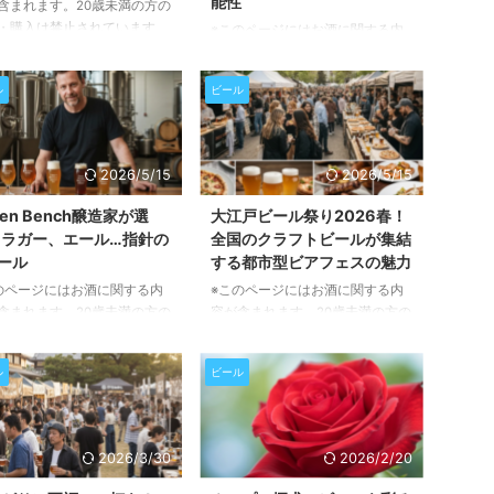
能性
含まれます。20歳未満の方の
・購入は禁止されています。
※このページにはお酒に関する内
の豊かなSAKE文化を凝縮し
容が含まれます。20歳未満の方の
大イベント「新潟SAKEフェ
閲覧・購入は禁止されています。
ル
ビール
NAL」が、2026年11月3日
近年、クラフトビール業界でひそ
・祝)に開催されます。この記
かに注目を集めている「フォニ
は、この記念すべき最終回の
オ」という古代穀物をご存存じで
ント概要から、楽しめるお酒
しょうか。西アフリカ原産のこの
2026/5/15
2026/5/15
ード、そして参加方法まで、
小さな穀物が、ビールの風味に革
くご紹介いたします。 新潟
新をもたらすだけでなく、持続可
een Bench醸造家が選
大江戸ビール祭り2026春！
KEフェアFINALとは？最後の
能な農業や地域経済の活性化にも
！ラガー、エール…指針の
全国のクラフトビールが集結
を徹底解説！ 「新潟SAKEフ
貢献する可能性を秘めています。
ール
する都市型ビアフェスの魅力
FINAL」は、新潟県非公認PR
この記事では、フォニオがどのよ
のページにはお酒に関する内
※このページにはお酒に関する内
ラクター「ニイガタ姉さん」
うにしてビール醸造の世界に足跡
含まれます。20歳未満の方の
容が含まれます。20歳未満の方の
ロデュースする、新潟の ...
を残し、未来のビールを形作ろう
・購入は禁止されています。
閲覧・購入は禁止されています。
としているのかを詳しくご紹介い
リダ州セントピーターズバー
この記事では、東京・中野で開催
たします。 西アフリカの「奇跡
ル
ビール
るGreen Benchの共同創設
される「大江戸ビール祭り2026
の穀物」フォニオとは？ フォ ...
醸造家、クリストファー・ジ
春」の魅力や楽しみ方について詳
ソン氏が、自身のビール造り
しくご紹介します。全国各地から
く影響を与えた6つのビール
集まる個性豊かなクラフトビール
2026/3/30
2026/2/20
いて語ります。彼が選んだの
や、イベントを最大限に満喫する
単に美味しいだけでなく、
ためのポイントをぜひチェックし