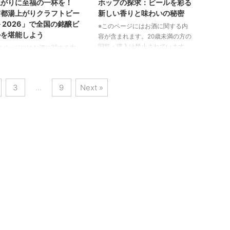
上がりに至福の一杯を！
ホップの探求：ビールを彩る
ロセス、場所、視点、完璧
てください。 大江戸ビール祭り
京都湯上がりクラフトビー
新しい香りと味わいの秘密
という独自の哲学を体現す
2026春とは？イベント概要とア
 2026」で全国の銘醸ビ
※このページにはお酒に関する内
特別なビールたちです。この
クセス 「大江戸ビール祭り2026
ルを堪能しよう
容が含まれます。20歳未満の方の
では、それぞれのビールが持
春」は、中野四季の森公園イベン
閲覧・購入は禁止されています。
のページにはお酒に関する内
力と、ジョンソン氏のビール
トエリアを舞台に開催される、都
新しいホップとの出会い：醸造家
含まれます。20歳未満の方の
への影響を紐解いていきま
市型ビアフェスティバルです。
の挑戦 ビール造りにおいて、ホ
・購入は禁止されています。
reen Ben ...
2026年5月20日 ...
ップは欠かせない存在です。その
最大規模！25社のブルワリー
3
…
9
Next »
苦味や香りは、ビールの個性を大
結する夢の祭典 2026年5月2
きく左右します。近年、クラフト
土）から5月3日（日・祝）に
ビール業界では、これまでになか
て、京都の伏見エリアで「京
った新しいホップの品種が次々と
上がりクラフトビール祭
登場し、醸造家たちの探求心を刺
26」が開催されます。今年は
激しています。これらの新しいホ
最大規模となり、全国からな
ップは、単に既存のビールを再現
25社ものブルワリーが一堂に
するだけでなく、全く新しい味わ
ます。これは、普段なかなか
いや香りの体験を提供してくれる
にかかれない、個性豊かなク
可能性を秘めています。しかし、
トビールとの出会いが期待で
数多くの候補の中から、本当 ...
絶好の機会と言えるでしょ
会場は、温泉施設「伏見 力
に隣接する ...