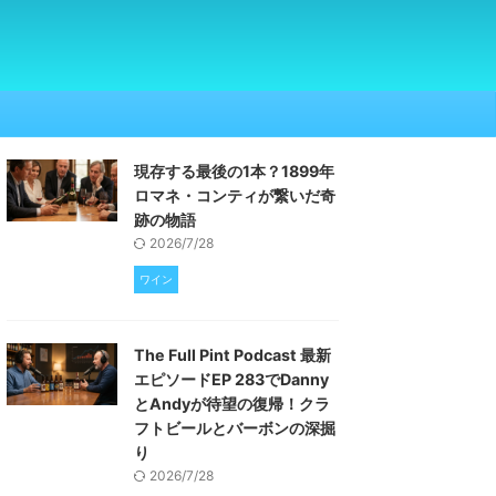
現存する最後の1本？1899年
ロマネ・コンティが繋いだ奇
跡の物語
2026/7/28
ワイン
The Full Pint Podcast 最新
エピソードEP 283でDanny
とAndyが待望の復帰！クラ
フトビールとバーボンの深掘
り
2026/7/28