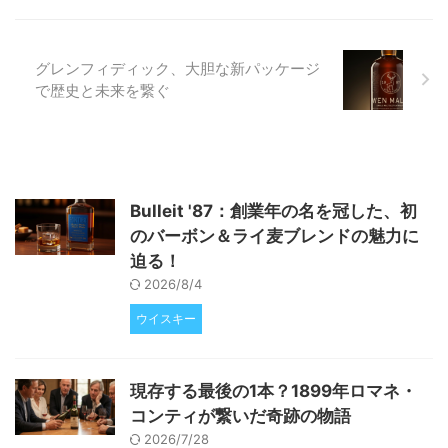
見ていきましょう。 「クラフト
ビール終焉」は本当か？データが
示す業界の現実 近年、主流メデ
ィアでは「クラフトビールの終
グレンフィディック、大胆な新パッケージ
焉」 ...
で歴史と未来を繋ぐ
Bulleit '87：創業年の名を冠した、初
のバーボン＆ライ麦ブレンドの魅力に
迫る！
2026/8/4
ウイスキー
現存する最後の1本？1899年ロマネ・
コンティが繋いだ奇跡の物語
2026/7/28