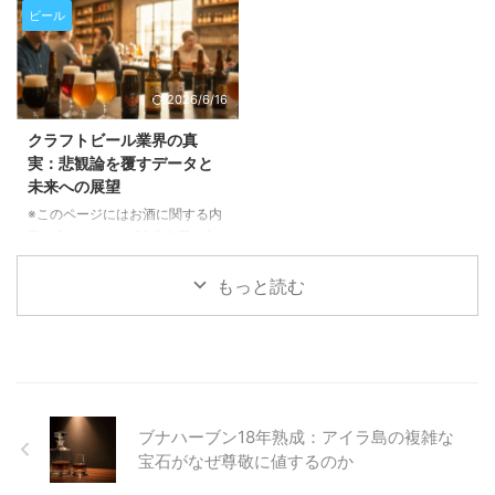
の包装品質、そして醸造所全体の
す。 アフリカの乾燥地帯で育つ
ろん、市場の動向に興味がある方
の閲覧・購入は禁止されていま
ビール
稼働時 ...
「フォニオ」という古代穀物が、
もぜひご一読ください。 長期休
す。 近年、クラフトビール業界
今、世界のビール業界で注目を集
暇を経て待望の復帰！「The Fu
でひそかに注目を集めている「フ
めています。環境に優しく、ユニ
...
ォニオ」という古代穀物をご存存
2026/6/16
ークな風味をもたらすこの穀物
じでしょうか。西アフリカ原産の
が、どのようにビールの常識を覆
この小さな穀物が、ビールの風味
クラフトビール業界の真
し、持続可能な未来を築くのか、
に革新をもたらすだけでなく、持
実：悲観論を覆すデータと
その魅力と可能性を深掘りしてご
続可能な農業や地域経済の活性化
未来への展望
紹介いたします。 フォニオと
にも貢献する可能性を秘めていま
は？その驚くべき特性と持続可能
す。この記事では、フォニオがど
※このページにはお酒に関する内
性 フォニオは、5000年以上も前
のようにしてビール醸造の世界に
容が含まれます。20歳未満の方
から西アフリカで栽培されてき
足跡を残し、未来のビールを形作
の閲覧・購入は禁止されていま
た、非常に歴史の古い穀物です。
ろうとしているのかを詳しくご紹
す。 クラフトビール業界を取り
もっと読む
この「奇跡の穀物」と呼ばれるフ
介いたします。 西アフリカの
巻く「終焉」という悲観的な報道
ォニ ...
「奇跡の穀物」フォニオとは？
に疑問を感じていませんか？この
フォ ...
記事では、ブルワーズ・アソシエ
ーションのバート・ワトソン氏が
語る最新データに基づき、業界の
現状と未来について深く掘り下げ
ブナハーブン18年熟成：アイラ島の複雑な
ていきます。表面的な情報だけで
は見えない、クラフトビールの多
宝石がなぜ尊敬に値するのか
様な側面と成長の可能性を一緒に