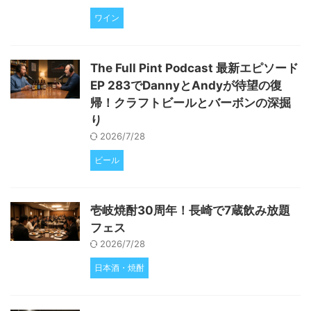
ワイン
The Full Pint Podcast 最新エピソード
EP 283でDannyとAndyが待望の復
帰！クラフトビールとバーボンの深掘
り
2026/7/28
ビール
壱岐焼酎30周年！長崎で7蔵飲み放題
フェス
2026/7/28
日本酒・焼酎