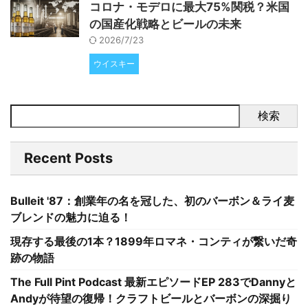
コロナ・モデロに最大75%関税？米国
の国産化戦略とビールの未来
2026/7/23
ウイスキー
検索
Recent Posts
Bulleit '87：創業年の名を冠した、初のバーボン＆ライ麦
ブレンドの魅力に迫る！
現存する最後の1本？1899年ロマネ・コンティが繋いだ奇
跡の物語
The Full Pint Podcast 最新エピソードEP 283でDannyと
Andyが待望の復帰！クラフトビールとバーボンの深掘り