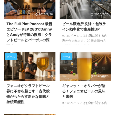
2026/7/28
2026/7/23
The Full Pint Podcast 最新
ビール醸造所 洗浄・包装ラ
エピソードEP 283でDanny
イン効率化で生産性UP
とAndyが待望の復帰！クラ
※このページにはお酒に関する内
フトビールとバーボンの深
容が含まれます。20歳未満の方
掘り
の閲覧・購入は禁止されていま
す。 この記事では、ビール醸造
※このページにはお酒に関する内
所におけるタンク洗浄、衛生管
容が含まれます。20歳未満の方
ビール
ビール
理、そして包装ラインの効率化が
の閲覧・購入は禁止されていま
いかに重要か、そしてそれらを実
す。 この記事では、人気クラフ
現するための具体的な方法につい
トビールポッドキャスト「The
2026/7/9
2026/6/26
て詳しく解説します。生産性向上
Full Pint Podcast」の最新エピソ
とコスト削減に繋がるヒントが満
ードEP 283の内容をご紹介しま
フォニオがクラフトビール
ギャレット・オリバーが語
載です。 醸造所の衛生管理がな
す。長期休暇を経て復帰したパー
界に革命を起こす！古代穀
る！フォニオビールの風味
ぜ重要なのか ビール醸造所にと
ソナリティのDannyとAndyが、
物がもたらす新たな風味と
と未来
って、衛生管理は単に清潔さを保
ビール業界のトレンドやバーボン
持続可能性
つ以上の意味を持ちます。これ
※このページにはお酒に関する内
市場との比較について語り合う、
は、生産速度、労働力、水や化学
容が含まれます。20歳未満の方
聴きどころ満載のエピソードで
※このページにはお酒に関する内
薬品の使用量、さらには最終製品
の閲覧・購入は禁止されていま
す。クラフトビール愛好家はもち
容が含まれます。20歳未満の方