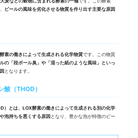
、大麦などの穀物に含まれる酵素の一種
です。この酵素
、
ビールの風味を劣化させる物質を作り出す主要な原因
は、LOX酵素の働きによって生成される化学物質
です。この物質
ルの「段ボール臭」や「湿った紙のような風味」といっ
因
となります。
ン酸（THOD）
OD）とは、LOX酵素の働きによって生成される別の化学
や泡持ちを悪くする原因
となり、豊かな泡が特徴のビー