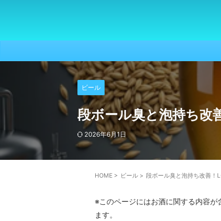
ビール
段ボール臭と泡持ち改善
2026年6月1日
HOME
>
ビール
>
段ボール臭と泡持ち改善！LO
※このページにはお酒に関する内容が
ます。