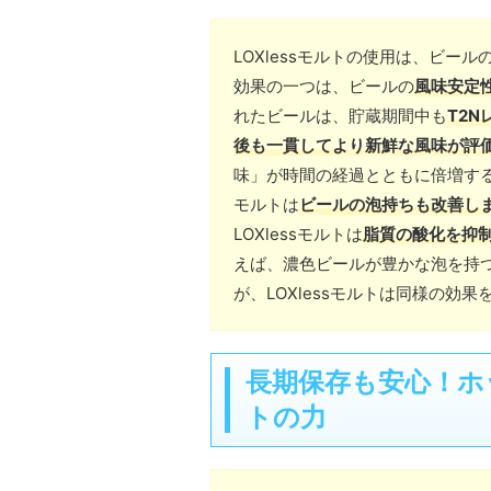
LOXlessモルトの使用は、ビ
効果の一つは、ビールの
風味安定
れたビールは、貯蔵期間中も
T2
後も一貫してより新鮮な風味が評
味」が時間の経過とともに倍増す
モルトは
ビールの泡持ちも改善し
LOXlessモルトは
脂質の酸化を抑
えば、濃色ビールが豊かな泡を持つ
が、LOXlessモルトは同様の効
長期保存も安心！ホッ
トの力