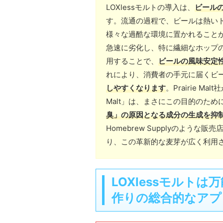
LOXlessモルトの導入は、
ビール
す。流通の過程で、ビールは熱い
様々な過酷な環境に置かれること
急速に劣化し、特に繊細なホップの
用することで、
ビールの風味安定
れにより、消費者の手元に届くビ
しやすくなります
。Prairie M
Malt」は、まさにこの目的のた
臭」の原因となる成分の生成を抑
Homebrew Supplyのような販売店で
り、この革新的な麦芽が広く利用
LOXlessモルト
作りの総合的なアプ