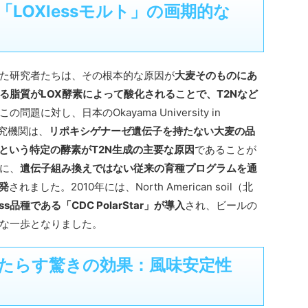
LOXlessモルト」の画期的な
た研究者たちは、その根本的な原因が
大麦そのものにあ
る脂質がLOX酵素によって酸化されることで、T2Nなど
の問題に対し、日本のOkayama University in
研究機関は、
リポキシゲナーゼ遺伝子を持たない大麦の品
-1という特定の酵素がT2N生成の主要な原因
であることが
に、
遺伝子組み換えではない従来の育種プログラムを通
発
されました。2010年には、North American soil（北
ess品種である「CDC PolarStar」が導入
され、ビールの
な一歩となりました。
がもたらす驚きの効果：風味安定性