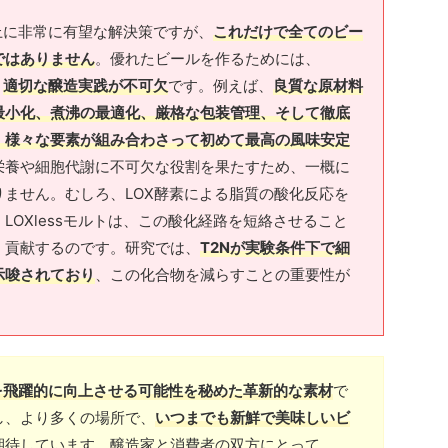
向上に非常に有望な解決策ですが、
これだけで全てのビー
ではありません
。優れたビールを作るためには、
、
適切な醸造実践が不可欠
です。例えば、
良質な原材料
最小化、煮沸の最適化、厳格な包装管理、そして徹底
、様々な要素が組み合わさって初めて最高の風味安定
栄養や細胞代謝に不可欠な役割を果たすため、一概に
ません。むしろ、LOX酵素による脂質の酸化反応を
LOXlessモルトは、この酸化経路を短絡させること
く貢献するのです。研究では、
T2Nが実験条件下で細
示唆されており
、この化合物を減らすことの重要性が
を飛躍的に向上させる可能性を秘めた革新的な素材
で
し、より多くの場所で、
いつまでも新鮮で美味しいビ
期待しています。醸造家と消費者の双方にとって、