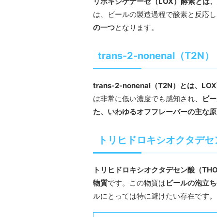
リポキシゲナーゼ（LOX）酵素とは
は、ビールの製造過程で酸素と反応し
の一つ
となります。
trans-2-nonenal（T2N）
trans-2-nonenal（T2N）と
は非常に低い濃度でも感知され、
ビー
た、いわゆるオフフレーバーの主な原
トリヒドロキシオクタデセ
トリヒドロキシオクタデセン酸（TH
物質
です。この物質は
ビールの泡立ち
ルにとっては特に避けたい存在です。