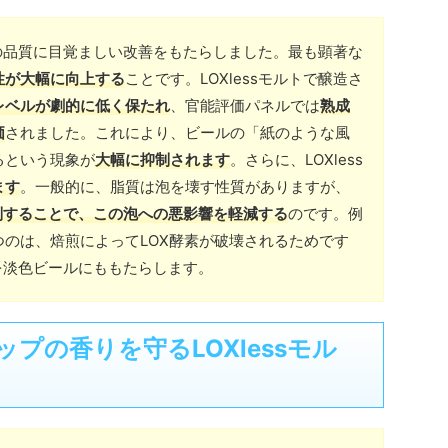
ールの品質に目覚ましい改善をもたらしました。最も顕著な
性が大幅に向上する
ことです。LOXlessモルトで醸造さ
Nレベルが劇的に低く保たれ
、官能評価パネルでは
熟成
価
されました。これにより、ビールの「紙のような風
るという現象が
大幅に抑制されます
。さらに、LOXless
ます
。一般的に、脂質は泡を壊す性質がありますが、
制することで、この泡への悪影響を軽減する
のです。例
のは、焙煎によってLOX酵素が破壊されるためです
果を淡色ビールにももたらします。
プの香りを守るLOXlessモル