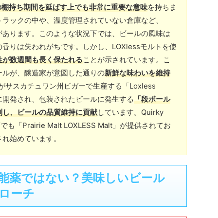
の棚持ち期間を延ばす上でも非常に重要な意味
を持ちま
トラックの中や、温度管理されていない倉庫など、
があります。このような状況下では、ビールの風味は
香りは失われがちです。しかし、LOXlessモルトを使
性が数週間も長く保たれる
ことが示されています。こ
ールが、醸造家が意図した通りの
新鮮な味わいを維持
alt社がサスカチュワン州ビガーで生産する「Loxless
めに開発され、包装されたビールに発生する
「段ボール
制し、ビールの品質維持に貢献
しています。Quirky
も「Prairie Malt LOXLESS Malt」が提供されてお
され始めています。
は万能薬ではない？美味しいビール
ローチ