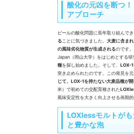
酸化の元凶を断つ！「
アプローチ
ビールの酸化問題に長年取り組んでき
る
ことに気づきました。
大麦に含まれ
の風味劣化物質が生成される
のです。こ
Japan（岡山大学）をはじめとする
種
を探し始めました。そして、
LOX
突き止められたのです。この発見を元
じて、LOX-1を持たない大麦品種が開
米）で初めての交配育種された
LOXl
風味安定性を大きく向上させる画期的
LOXlessモルト
と豊かな泡