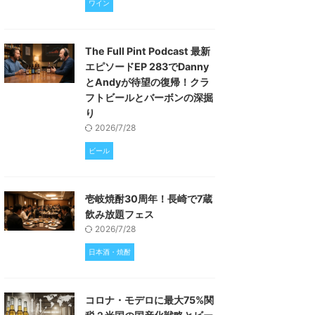
ワイン
The Full Pint Podcast 最新
エピソードEP 283でDanny
とAndyが待望の復帰！クラ
フトビールとバーボンの深掘
り
2026/7/28
ビール
壱岐焼酎30周年！長崎で7蔵
飲み放題フェス
2026/7/28
日本酒・焼酎
コロナ・モデロに最大75%関