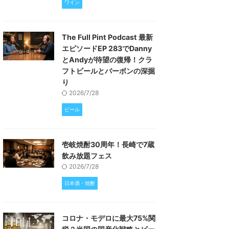
ワイン
The Full Pint Podcast 最新
エピソードEP 283でDanny
とAndyが待望の復帰！クラ
フトビールとバーボンの深掘
り
2026/7/28
ビール
壱岐焼酎30周年！長崎で7蔵
飲み放題フェス
2026/7/28
日本酒・焼酎
コロナ・モデロに最大75%関