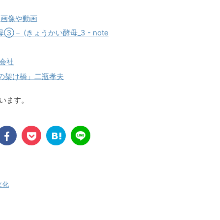
しろ画像や動画
③－ (きょうかい酵母_3 - note
式会社
化の架け橋」二瓶孝夫
ています。
文化