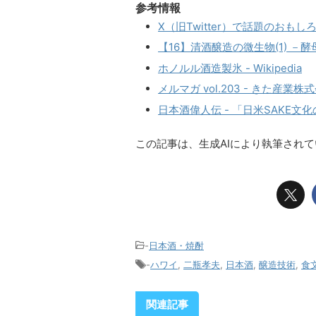
参考情報
X（旧Twitter）で話題のおも
【16】清酒醸造の微生物(1) －酵母
ホノルル酒造製氷 - Wikipedia
メルマガ vol.203 - きた産業株
日本酒偉人伝 - 「日米SAKE文
この記事は、生成AIにより執筆され
-
日本酒・焼酎
-
ハワイ
,
二瓶孝夫
,
日本酒
,
醸造技術
,
食
関連記事