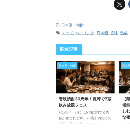
-
日本酒・焼酎
-
チーズ
,
ペアリング
,
日本酒
,
旨味
,
熟成
関連記事
日本酒・焼酎
日本
2026/7/28
壱岐焼酎30周年！長崎で7蔵
【限
飲み放題フェス
堪
し
※このページにはお酒に関する内
な
容が含まれます。20歳未満の方の
閲覧・購入は禁止されています。
※こ
この記事では、長崎県で開催され