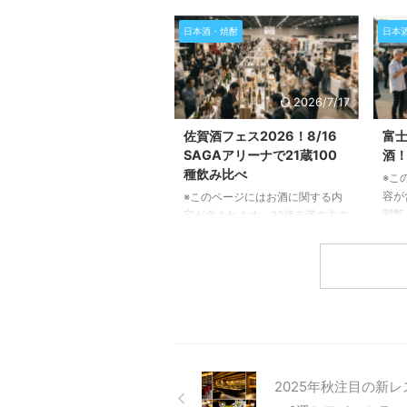
容が
る「壱岐焼酎、世界とKANPAIフ
閲覧
日本酒・焼酎
日本
ェス！」の魅力と詳細についてご
この
紹介します。壱岐焼酎の歴史や特
開催
別な製法、そしてイベントで体験
楽し
できる素晴らしい内容について深
んで
2026/7/17
く掘り下げていきますので、ぜひ
岐阜
最後までお読みください。 壱岐
き、
佐賀酒フェス2026！8/16
富士
焼酎とは？その歴史と特別な製法
しい
SAGAアリーナで21蔵100
酒
壱岐焼酎は、長崎県の壱岐島で古
リン
種飲み比べ
※こ
くから造り続けられている、大変
の魅
容が
※このページにはお酒に関する内
歴史のあるお酒です。その起源は
阜の
閲覧
容が含まれます。20歳未満の方の
16世紀にまで遡ると言われてお
特別な
この
閲覧・購入は禁止されています。
り、麦焼酎のルーツの ...
夜、
ある
2026年8月16日(日)に佐賀県で開
老乃
る「
催される「佐賀酒フェス2026」
ホール
ベン
は、佐賀の日本酒文化を存分に体
間ス
験できる一大イベントです。この
紹介
記事では、県内最大級の規模を誇
い新
るこのフェスの魅力や詳細、そし
まる
て参加にあたって知っておきたい
しま
情報をご紹介いたします。佐賀の
2025年秋注目の新
ださ
豊かな自然が育んだ美酒の世界