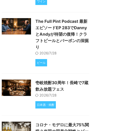
ワイン
The Full Pint Podcast 最新
エピソードEP 283でDanny
とAndyが待望の復帰！クラ
フトビールとバーボンの深掘
り
2026/7/28
ビール
壱岐焼酎30周年！長崎で7蔵
飲み放題フェス
2026/7/28
日本酒・焼酎
コロナ・モデロに最大75%関