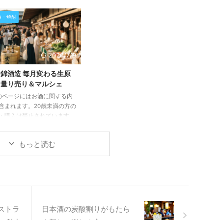
含まれます。20歳未満の方の
た一大イベント「新潟SAKEフェ
・購入は禁止されています。
酒・焼酎
アFINAL」が、2026年11月3日
記事では、2026年8月19日に
(火・祝)に開催されます。この記
される「養老乃瀧で日本酒を
事では、この記念すべき最終回の
む会～武内合資会社さんを囲
イベント概要から、楽しめるお酒
～」の詳細をご紹介します。
2026/7/9
やフード、そして参加方法まで、
県大垣市の武内合資会社を招
詳しくご紹介いたします。 新潟
蔵元ならではのトークと美味
錦酒造 毎月変わる生原
SAKEフェアFINALとは？最後の
日本酒、そして料理とのペア
！量り売り＆マルシェ
祭典を徹底解説！ 「新潟SAKEフ
グが楽しめる特別なイベント
のページにはお酒に関する内
ェアFINAL」は、新潟県非公認PR
力をお伝えいたします。 岐
含まれます。20歳未満の方の
キャラクター「ニイガタ姉さん」
銘酒「武内合資会社」を囲む
・購入は禁止されています。
がプロデュースする、新潟の ...
一夜 2026年8月19日(水)の
記事では、静岡県富士宮市に
東京都豊島区西池袋にある養
富士錦酒造が毎月開催してい
瀧池袋ビル4階のYRイベント
もっと読む
生原酒量り売り&マルシェイ
に ...
ト」の魅力と、2026年の年
ケジュールについて詳しくご
します。蔵元でしか味わえな
鮮な日本酒と、地元食材が集
マルシェの楽しみ方をお伝え
すので、ぜひ最後までご覧く
レストラ
日本酒の炭酸割りがもたら
い。 蔵元でしか味わえな