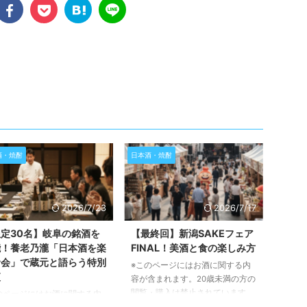
酒・焼酎
日本酒・焼酎
2026/7/23
2026/7/17
定30名】岐阜の銘酒を
【最終回】新潟SAKEフェア
能！養老乃瀧「日本酒を楽
FINAL！美酒と食の楽しみ方
む会」で蔵元と語らう特別
※このページにはお酒に関する内
夜
容が含まれます。20歳未満の方の
閲覧・購入は禁止されています。
のページにはお酒に関する内
新潟の豊かなSAKE文化を凝縮し