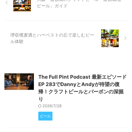
は見えない、クラフトビールの多
ビール」ガイド
様な側面と成長の可能性を一緒に
見ていきましょう。 「クラフト
ビール終焉」は本当か？データが
示す業界の現実 近年、主流メデ
ィアでは「クラフトビールの終
堺収穫麦酒とハーベストの丘で楽しむビー
焉」 ...
ル体験
The Full Pint Podcast 最新エピソード
EP 283でDannyとAndyが待望の復
帰！クラフトビールとバーボンの深掘
り
2026/7/28
ビール