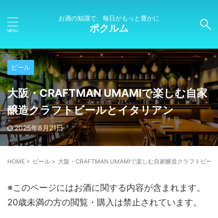
お酒の知識で、毎日がもっと豊かに
ポクルム
ビール
大阪・CRAFTMAN UMAMIで楽しむ自家
醸造クラフトビールとイタリアン
2025年8月21日
HOME
>
ビール
>
大阪・CRAFTMAN UMAMIで楽しむ自家醸造クラフトビー
※このページにはお酒に関する内容が含まれます。
20歳未満の方の閲覧・購入は禁止されています。