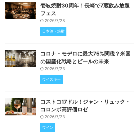
壱岐焼酎30周年！長崎で7蔵飲み放題
フェス
2026/7/28
日本酒・焼酎
コロナ・モデロに最大75%関税？米国
の国産化戦略とビールの未来
2026/7/23
ウイスキー
コストコ17ドル！ジャン・リュック・
コロンボ高評価ロゼ
2026/7/23
ワイン