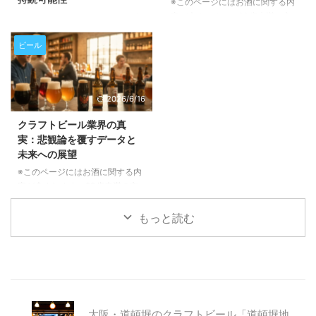
つ以上の意味を持ちます。これ
※このページにはお酒に関する内
市場との比較について語り合う、
は、生産速度、労働力、水や化学
容が含まれます。20歳未満の方
聴きどころ満載のエピソードで
※このページにはお酒に関する内
薬品の使用量、さらには最終製品
の閲覧・購入は禁止されていま
す。クラフトビール愛好家はもち
容が含まれます。20歳未満の方
の包装品質、そして醸造所全体の
す。 アフリカの乾燥地帯で育つ
ろん、市場の動向に興味がある方
の閲覧・購入は禁止されていま
ビール
稼働時 ...
「フォニオ」という古代穀物が、
もぜひご一読ください。 長期休
す。 近年、クラフトビール業界
今、世界のビール業界で注目を集
暇を経て待望の復帰！「The Fu
でひそかに注目を集めている「フ
めています。環境に優しく、ユニ
...
ォニオ」という古代穀物をご存存
2026/6/16
ークな風味をもたらすこの穀物
じでしょうか。西アフリカ原産の
が、どのようにビールの常識を覆
この小さな穀物が、ビールの風味
クラフトビール業界の真
し、持続可能な未来を築くのか、
に革新をもたらすだけでなく、持
実：悲観論を覆すデータと
その魅力と可能性を深掘りしてご
続可能な農業や地域経済の活性化
未来への展望
紹介いたします。 フォニオと
にも貢献する可能性を秘めていま
は？その驚くべき特性と持続可能
す。この記事では、フォニオがど
※このページにはお酒に関する内
性 フォニオは、5000年以上も前
のようにしてビール醸造の世界に
容が含まれます。20歳未満の方
から西アフリカで栽培されてき
足跡を残し、未来のビールを形作
の閲覧・購入は禁止されていま
た、非常に歴史の古い穀物です。
ろうとしているのかを詳しくご紹
す。 クラフトビール業界を取り
もっと読む
この「奇跡の穀物」と呼ばれるフ
介いたします。 西アフリカの
巻く「終焉」という悲観的な報道
ォニ ...
「奇跡の穀物」フォニオとは？
に疑問を感じていませんか？この
フォ ...
記事では、ブルワーズ・アソシエ
ーションのバート・ワトソン氏が
語る最新データに基づき、業界の
現状と未来について深く掘り下げ
大阪・道頓堀のクラフトビール「道頓堀地
ていきます。表面的な情報だけで