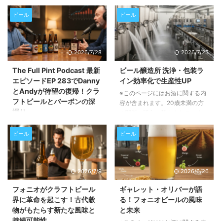
ビール
ビール
2026/7/28
2026/7/23
The Full Pint Podcast 最新
ビール醸造所 洗浄・包装ラ
エピソードEP 283でDanny
イン効率化で生産性UP
とAndyが待望の復帰！クラ
※このページにはお酒に関する内
フトビールとバーボンの深
容が含まれます。20歳未満の方
掘り
の閲覧・購入は禁止されていま
す。 この記事では、ビール醸造
※このページにはお酒に関する内
所におけるタンク洗浄、衛生管
容が含まれます。20歳未満の方
ビール
ビール
理、そして包装ラインの効率化が
の閲覧・購入は禁止されていま
いかに重要か、そしてそれらを実
す。 この記事では、人気クラフ
現するための具体的な方法につい
トビールポッドキャスト「The
2026/7/9
2026/6/26
て詳しく解説します。生産性向上
Full Pint Podcast」の最新エピソ
とコスト削減に繋がるヒントが満
ードEP 283の内容をご紹介しま
フォニオがクラフトビール
ギャレット・オリバーが語
載です。 醸造所の衛生管理がな
す。長期休暇を経て復帰したパー
界に革命を起こす！古代穀
る！フォニオビールの風味
ぜ重要なのか ビール醸造所にと
ソナリティのDannyとAndyが、
物がもたらす新たな風味と
と未来
って、衛生管理は単に清潔さを保
ビール業界のトレンドやバーボン
持続可能性