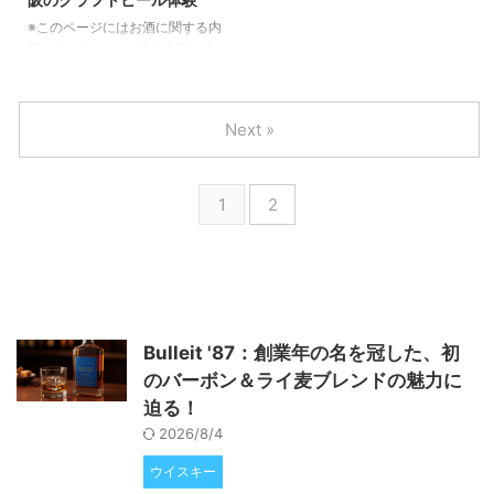
います。創業は2019年にさかの
Brewing」というテーマのもと、
ぼり、2021年4月に酒類製造免許
街中や郊外で自らホップを育て、
※このページにはお酒に関する内
を取得し、同年5月に初めて仕込
地域の人々と一緒に乾杯すること
容が含まれます。20歳未満の方
みを行いました。2022年12月に
を目指しています。開業当初は酒
の閲覧・購入は禁止されていま
狸小路横丁に直営パブ「TRA ...
類製造免許（発泡 ...
す。 店舗と施設の全体像 大阪市
北区大淀中1-13-13に位置する
Next »
「CRAFT BEER BASE MOTHER
TREE」は、2018年に設立された
自前のマイクロブルワリーを中心
1
2
に、ボトルショップとパブが一体
となった総合施設です。1階には
ビールの販売コーナーとカウンタ
ー席・テーブル席を備えたパブが
あり、2階は事務所として利用さ
れています。営業時間は平日が
15:00〜22:00、土日祝は12:00〜
Bulleit '87：創業年の名を冠した、初
22:00で、火曜が ...
のバーボン＆ライ麦ブレンドの魅力に
迫る！
2026/8/4
ウイスキー