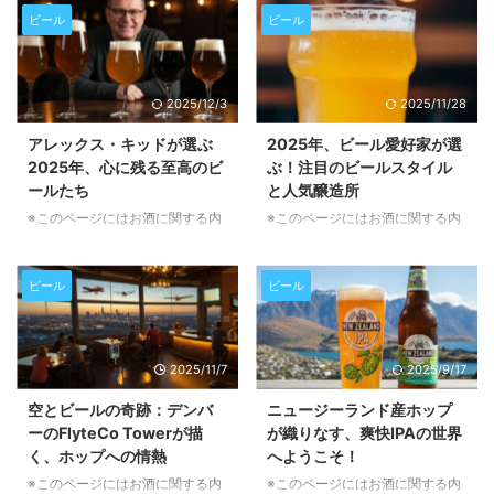
欠かせないフルーティーな香りを
す。 ビール醸造の世界では、香
ビール
ビール
最大限に引き出すための「チオー
り高いビールを追求するために
ル高める酵母」について、その仕
様々なテクニックが用いられま
組みから活用方法までを分かりや
す。その中でも近年注目を集めて
2025/12/3
2025/11/28
すく解説します。チオールとは何
いるのが「ワールプールホッピン
か、どのようにビールのアロマに
グ」です。この手法は、ビールの
アレックス・キッドが選ぶ
2025年、ビール愛好家が選
影響を与えるのか、そして最新の
繊細なアロマを際立たせることを
2025年、心に残る至高のビ
ぶ！注目のビールスタイル
酵母技術がどのように活用されて
目的としていますが、その効果を
ールたち
と人気醸造所
いるのかを知ることで、より一層
最大限に引き出すためには、いく
ビール醸造の奥深さを体験できる
つかの重要なポイントを理解して
※このページにはお酒に関する内
※このページにはお酒に関する内
でしょう。 チオールとは？IPAの
おく必要があります。今回は、ワ
容が含まれます。20歳未満の方
容が含まれます。20歳未満の方
香りを彩る魔法の成分 ビール、
ールプールホッピングの基本的な
の閲覧・購入は禁止されていま
の閲覧・購入は禁止されていま
特にIPA（India ...
考え方から、その効果を左右する
す。 ビール評論家として名高い
す。 2025年の「Best in Beer
ビール
ビール
要因、そして知っておくべき限界
アレックス・キッド氏が、2025
Readers' Choice」の結果が発表
につい ...
年を彩った珠玉のビールたちを厳
され、ビール愛好家の間で今年最
選して紹介します。彼の鋭い洞察
も注目されているビールスタイル
2025/11/7
2025/9/17
とユーモアあふれる語り口で、一
が明らかになりました。読者の皆
杯のビールに込められた物語と感
様の投票によって選ばれた、醸造
空とビールの奇跡：デンバ
ニュージーランド産ホップ
動を紐解いていきましょう。伝統
して楽しい、そして飲むのがさら
ーのFlyteCo Towerが描
が織りなす、爽快IPAの世界
的なスタイルから革新的な一杯ま
に楽しいビールスタイルをご紹介
く、ホップへの情熱
へようこそ！
で、彼のリストはビール愛好家に
します。特に今年は、ヘイジー
とって必見です。 伝統と革新が
IPAがピルスナーをわずか1票差で
※このページにはお酒に関する内
※このページにはお酒に関する内