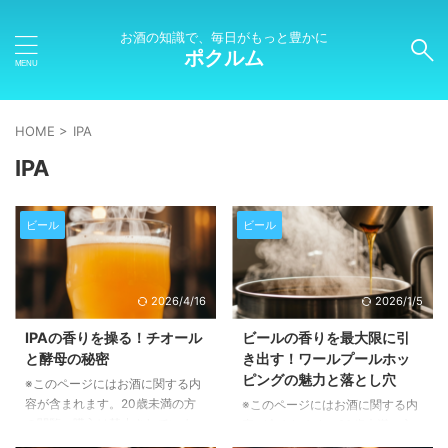
お酒の知識で、毎日がもっと豊かに
ポクルム
HOME
>
IPA
IPA
ビール
ビール
2026/4/16
2026/1/5
IPAの香りを操る！チオール
ビールの香りを最大限に引
と酵母の秘密
き出す！ワールプールホッ
ピングの魅力と落とし穴
※このページにはお酒に関する内
容が含まれます。20歳未満の方
※このページにはお酒に関する内
の閲覧・購入は禁止されていま
容が含まれます。20歳未満の方
す。 この記事では、IPAビールに
の閲覧・購入は禁止されていま