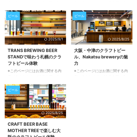
織りなす、クラフトビールの進化
抑え、堂々の2位に輝きました。
容が含まれます。20歳未満の方
容が含まれます。20歳未満の方
かつて、トラピストビールはビー
この他にも、皆様のお気に入りの
の閲覧・購入は禁止されていま
の閲覧・購入は禁止されていま
ルの世界を広げる上で重要な役割
ビールスタイルがどのようにラン
す。 空を駆けるホップ：困難を
す。 Altitude Brewingの「マウン
ビール
ビール
を果たしていました。現代では ...
...
乗り越える情熱の醸造 デンバー
テンIPA」とは？ ニュージーラン
に拠点を置くFlyteCo Towerは、
ドのクイーンズタウンに拠点を置
単なるブルワリーではありませ
くAltitude Brewingが手がける
2025/9/1
2025/8/25
ん。そこには、航空への深い愛情
「マウンテンIPA」シリーズは、
と、最高の一杯を追求する揺るぎ
その名の通り、雄大な自然を感じ
TRANS BREWING BEER
大阪・中津のクラフトビー
ない情熱が息づいています。ブル
させるような爽快さが魅力です。
STANDで味わう札幌のクラ
ル、Nakatsu breweryの魅
ワリーの共同創設者であり社長で
今回ご紹介する「Altitude
フトビール体験
力
もあるエリック・セラニ氏は、自
Outward Bound NZ IPA」は、特
身もパイロットという顔を持ち、
にそのジューシーで豊かなアロマ
※このページにはお酒に関する内
※このページにはお酒に関する内
毎年、収穫されたばかりの新鮮な
が特徴でありながら、他の「ヘイ
容が含まれます。20歳未満の方
容が含まれます。20歳未満の方
ホップを自ら飛行機で運び、特別
ジーIPA」と比べると、よりドラ
の閲覧・購入は禁止されていま
の閲覧・購入は禁止されていま
なIPA「Hop Is My Co-Pilot」を
...
す。 TRANS BREWINGの誕生と
す。 ブルワリーの誕生とコンセ
ビール
醸 ...
コンセプト TRANS BREWINGは
プト Nakatsu breweryは2020年
2021年に北海道札幌市豊平区の
11月13日に大阪市北区中津で開
平岸に誕生したマイクロブルワリ
業した、比較的新しいビール醸造
2025/8/25
ーです。名前の「TRANS」には
所です。築55年のビルの地下に
「突き抜ける」や「変換」という
ある駐車場2台分のスペースを改
CRAFT BEER BASE
意味が込められ、ビールを通じて
装し、そこから醸造をスタートさ
MOTHER TREEで楽しむ大
日常を変えるという思いが表れて
せました。「Join us Farm &
阪のクラフトビール体験