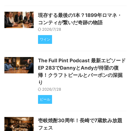
現存する最後の1本？1899年ロマネ・
コンティが繋いだ奇跡の物語
2026/7/28
ワイン
The Full Pint Podcast 最新エピソード
EP 283でDannyとAndyが待望の復
帰！クラフトビールとバーボンの深掘
り
2026/7/28
ビール
壱岐焼酎30周年！長崎で7蔵飲み放題
フェス