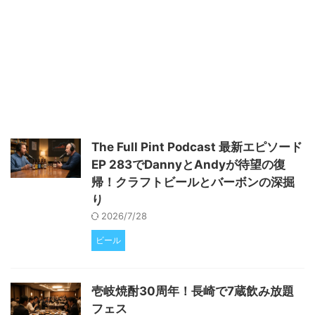
す。 伝統を打ち破る革新：メー
カーズマークの新境地「Star Hill
Farm」 2025年の国際ワイン・ス
ピリッツ・コンペティション
（IWSC）において、アメリカン
ウイスキーが目覚ましい活躍を見
せました。中でも、ケンタッキー
州の伝統的な銘柄から、新進気鋭
の小規模生産者まで、幅広いライ
ンナップの中から6つの銘柄が最
The Full Pint Podcast 最新エピソード
高評価を獲得したことは特筆に値
EP 283でDannyとAndyが待望の復
します。特に、長年変わらぬレシ
ピを守り続けてきたメーカーズマ
帰！クラフトビールとバーボンの深掘
ークが、70年 ...
り
2026/7/28
ビール
壱岐焼酎30周年！長崎で7蔵飲み放題
フェス