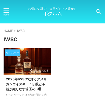
お酒の知識で、毎日がもっと豊かに
ポクルム
HOME
>
IWSC
IWSC
ウイスキー
2025/10/23
2025年IWSCで輝くアメリ
カンウイスキー：伝統と革
新が織りなす珠玉の6選
※このページにはお酒に関する内
容が含まれます。20歳未満の方
の閲覧・購入は禁止されていま