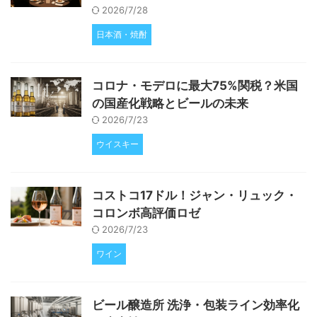
2026/7/28
日本酒・焼酎
コロナ・モデロに最大75%関税？米国
の国産化戦略とビールの未来
2026/7/23
ウイスキー
コストコ17ドル！ジャン・リュック・
コロンボ高評価ロゼ
2026/7/23
ワイン
ビール醸造所 洗浄・包装ライン効率化