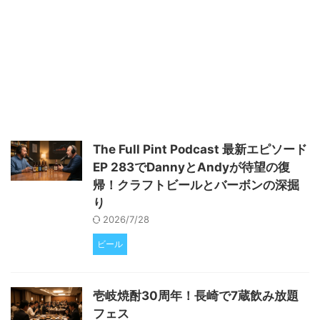
酒造り挑戦 静岡県御殿場市の企
穂さんは、日本の酒造りである今
業「つぼぐちフードサービス」
田酒造店で1994年から酒造りを
が、地元産のコシヒカリを使った
しています。彼女は、忘れ去られ
日本酒づくりに挑戦し、新酒を完
ていた「八反そ」という米の品種
成させました。同社は12日、静岡
を復活させ、2020年にBBCによ
県庁を訪れ、この新酒を川勝平太
って世界で最もインスピレーショ
知事に贈りました。この日本酒は
ンを与える100人の女性の一人に
「さくや雪解（ゆきげ）」と命名
選ばれています。また、精白米を
されており、御殿場市産のコシヒ
使った酒造りに注力しています。
カリと富士山の伏流水を使って仕
杜氏とは 杜氏とは、日本酒の醸
The Full Pint Podcast 最新エピソード
込んでいます。同社の坪口栄二社
造責任者です。杜氏は、日本酒の
EP 283でDannyとAndyが待望の復
長は「さっぱりと飲みやすく仕上
品質を決定する重要な役割を担っ
がった。米農家の高齢化で地元で
ています。杜氏になる ...
帰！クラフトビールとバーボンの深掘
も ...
り
2026/7/28
ビール
壱岐焼酎30周年！長崎で7蔵飲み放題
フェス