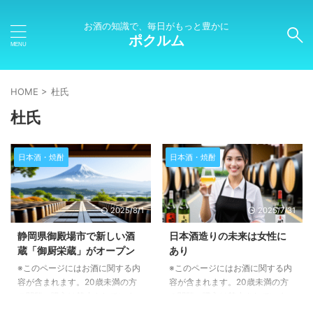
お酒の知識で、毎日がもっと豊かに
ポクルム
HOME
>
杜氏
杜氏
日本酒・焼酎
日本酒・焼酎
2025/8/1
2025/7/31
静岡県御殿場市で新しい酒
日本酒造りの未来は女性に
蔵「御厨栄蔵」がオープン
あり
※このページにはお酒に関する内
※このページにはお酒に関する内
容が含まれます。20歳未満の方
容が含まれます。20歳未満の方
の閲覧・購入は禁止されていま
の閲覧・購入は禁止されていま
す。 つぼぐちフードサービスの
す。 今田美穂さんの挑戦 今田美