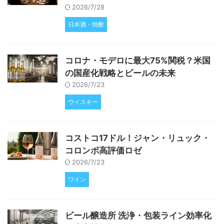
2026/7/28
日本酒・焼酎
コロナ・モデロに最大75%関税？米国
の国産化戦略とビールの未来
2026/7/23
ウイスキー
コストコ17ドル！ジャン・リュック・
コロンボ高評価ロゼ
2026/7/23
ワイン
ビール醸造所 洗浄・包装ライン効率化