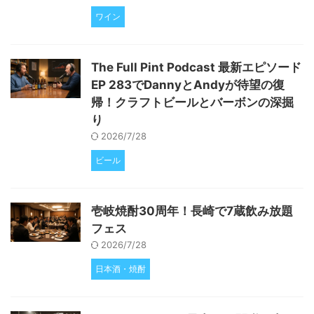
ワイン
The Full Pint Podcast 最新エピソード
EP 283でDannyとAndyが待望の復
帰！クラフトビールとバーボンの深掘
り
2026/7/28
ビール
壱岐焼酎30周年！長崎で7蔵飲み放題
フェス
2026/7/28
日本酒・焼酎