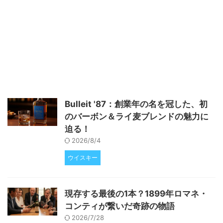
ビールの一種です。シンプルなが
らもバランスが取れた味わいを実
現することで知られています。こ
のスタイルの醸造には、ピルスナ
ー麦芽をベースにしたグラインビ
ルとクリーンな発酵プロセスが重
要です。 ヘレスビールの特徴 ヘ
レスビールは、その明るくパール
のような色と、蜂蜜のような麦芽
の風味によって特徴付けられま
Bulleit '87：創業年の名を冠した、初
す。さらに、花やハーブを彷彿と
のバーボン＆ライ麦ブレンドの魅力に
させるノーブルホップの香りと、
...
迫る！
2026/8/4
ウイスキー
現存する最後の1本？1899年ロマネ・
コンティが繋いだ奇跡の物語
2026/7/28