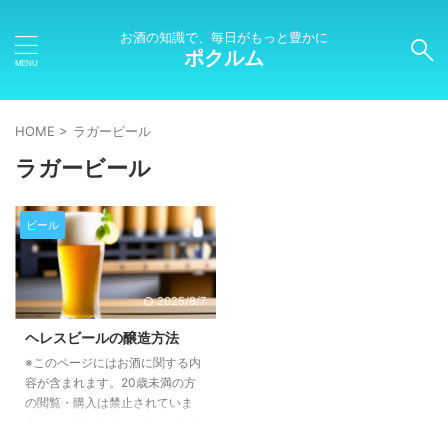
お酒の知識で、毎日がもっと豊かに
ポクルム
HOME
>
ラガービール
ラガービール
ビール
2025/8/7
ヘレスビールの醸造方法
※このページにはお酒に関する内
容が含まれます。20歳未満の方
の閲覧・購入は禁止されていま
す。 ヘレスビールとは ヘレスビ
ールは、ミュンヘン様式のラガー