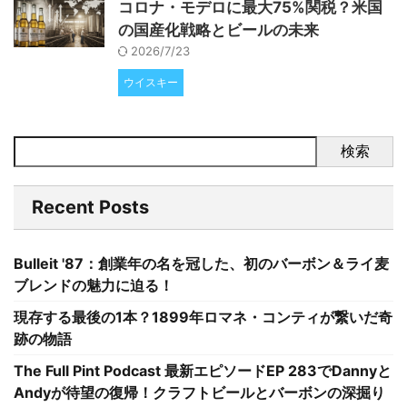
コロナ・モデロに最大75%関税？米国
の国産化戦略とビールの未来
2026/7/23
ウイスキー
検索
Recent Posts
Bulleit '87：創業年の名を冠した、初のバーボン＆ライ麦
ブレンドの魅力に迫る！
現存する最後の1本？1899年ロマネ・コンティが繋いだ奇
跡の物語
The Full Pint Podcast 最新エピソードEP 283でDannyと
Andyが待望の復帰！クラフトビールとバーボンの深掘り