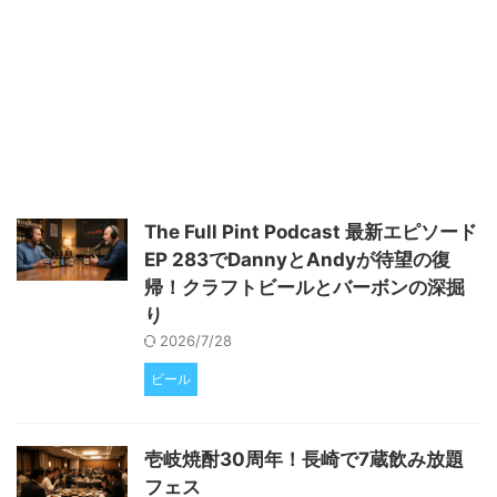
す。 神戸・灘五郷で始まる、革
新的なモビリティサービスの実証
実験 日本の美しい港町、神戸
市。その中でも、歴史と伝統が息
づく「灘五郷」エリアは、世界中
の日本酒ファンを魅了する特別な
場所です。この度、日産自動車株
式会社は神戸市と連携し、この魅
力あふれる灘五郷エリアで、自動
運転技術を活用した新しいモビリ
The Full Pint Podcast 最新エピソード
ティサービスの実証運行を開始す
EP 283でDannyとAndyが待望の復
ることを発表しました。これは、
単なる移動手段の提供にとどまら
帰！クラフトビールとバーボンの深掘
ず、観光客の皆様に新たな体験価
り
値を ...
2026/7/28
ビール
壱岐焼酎30周年！長崎で7蔵飲み放題
フェス