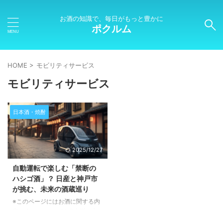
お酒の知識で、毎日がもっと豊かに
ポクルム
HOME
>
モビリティサービス
モビリティサービス
日本酒・焼酎
2025/12/27
自動運転で楽しむ「禁断の
ハシゴ酒」？ 日産と神戸市
が挑む、未来の酒蔵巡り
※このページにはお酒に関する内
容が含まれます。20歳未満の方
の閲覧・購入は禁止されていま