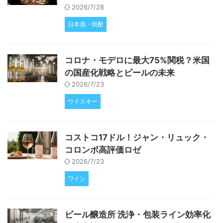
2026/7/28
日本酒・焼酎
コロナ・モデロに最大75%関税？米国
の国産化戦略とビールの未来
2026/7/23
ウイスキー
コストコ17ドル！ジャン・リュック・
コロンボ高評価ロゼ
2026/7/23
ワイン
ビール醸造所 洗浄・包装ライン効率化