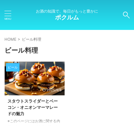
お酒の知識で、毎日がもっと豊かに
ポクルム
HOME
>
ビール料理
ビール料理
ビール
2025/9/8
スタウトスライダーとベー
コン・オニオンマーマレー
ドの魅力
※このページにはお酒に関する内
容が含まれます。20歳未満の方
の閲覧・購入は禁止されていま