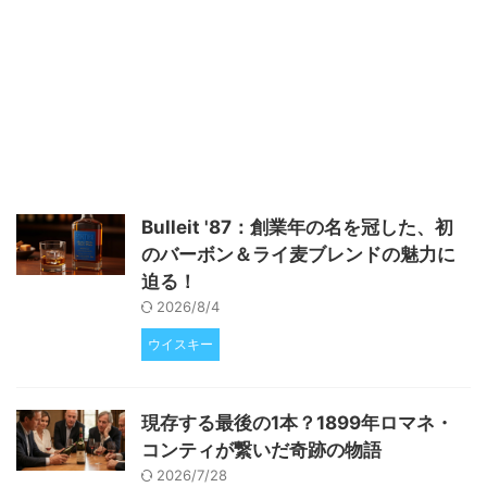
す。 スタウトスライダーの特徴
と作り方 スタウトスライダー
は、ビールのコクが肉に染み込ん
だジューシーなミニハンバーガー
です。まず、454gの合挽き肉に
¼カップ（約59ml）のスタウト
ビールと塩、ガーリックパウダー
を加えて手でよく混ぜます。ビー
ルが肉全体に行き渡ると、2オン
ス（約57g）ずつに分けてパティ
Bulleit '87：創業年の名を冠した、初
を形成します。高温に熱したグリ
のバーボン＆ライ麦ブレンドの魅力に
ルでバンズの両面にバターを塗
り、軽くトーストした後、パティ
迫る！
を好みの焼き加減で焼きます。最
2026/8/4
...
ウイスキー
現存する最後の1本？1899年ロマネ・
コンティが繋いだ奇跡の物語
2026/7/28