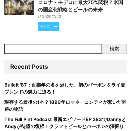
コロナ・モデロに最大75%関税？米国
の国産化戦略とビールの未来
2026/7/23
ウイスキー
検索
Recent Posts
Bulleit '87：創業年の名を冠した、初のバーボン＆ライ麦
ブレンドの魅力に迫る！
現存する最後の1本？1899年ロマネ・コンティが繋いだ奇
跡の物語
The Full Pint Podcast 最新エピソードEP 283でDannyと
Andyが待望の復帰！クラフトビールとバーボンの深掘り