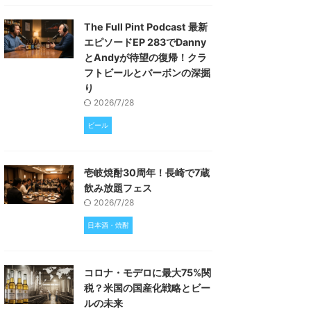
The Full Pint Podcast 最新
エピソードEP 283でDanny
とAndyが待望の復帰！クラ
フトビールとバーボンの深掘
り
2026/7/28
ビール
壱岐焼酎30周年！長崎で7蔵
飲み放題フェス
2026/7/28
日本酒・焼酎
コロナ・モデロに最大75%関
税？米国の国産化戦略とビー
ルの未来