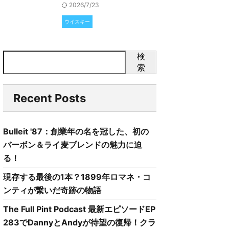
2026/7/23
ウイスキー
検
索
Recent Posts
Bulleit '87：創業年の名を冠した、初の
バーボン＆ライ麦ブレンドの魅力に迫
る！
現存する最後の1本？1899年ロマネ・コ
ンティが繋いだ奇跡の物語
The Full Pint Podcast 最新エピソードEP
283でDannyとAndyが待望の復帰！クラ