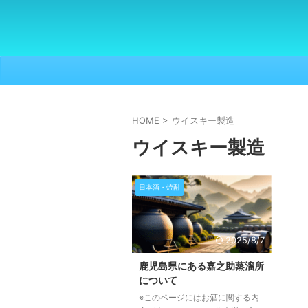
HOME
>
ウイスキー製造
ウイスキー製造
日本酒・焼酎
2025/8/7
鹿児島県にある嘉之助蒸溜所
について
※このページにはお酒に関する内