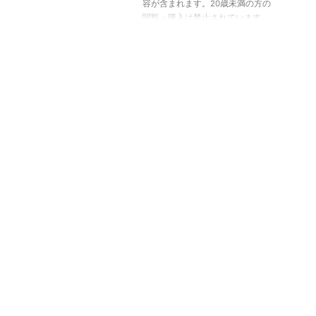
容が含まれます。20歳未満の方の
閲覧・購入は禁止されています。
嘉之助蒸溜所の概要 嘉之助蒸溜
所は、鹿児島県にある日本のウイ
スキー蒸留所です。2017年に設立
され、シングルモルトウイスキー
の製造を開始しました。嘉之助蒸
溜所は、独自の製法と、高品質な
原材料を使用して、豊かな風味を
持つウイスキーを作り出していま
す。また、環境に配慮した施設設
計や、地域との協力によるコミュ
ニティー活動も注目されていま
す。 嘉之助蒸溜所の製法 嘉之助
蒸溜所では、伝統的なスコットラ
ンドの製法と、日本独自 ...