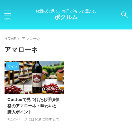
お酒の知識で、毎日がもっと豊かに
ポクルム
HOME
>
アマローネ
アマローネ
ワイン
2025/9/8
Costcoで見つけたお手頃価
格のアマローネ：味わいと
購入ポイント
※このページにはお酒に関する内
容が含まれます。20歳未満の方
の閲覧・購入は禁止されていま