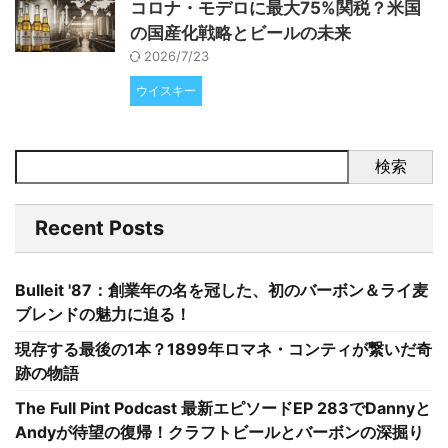
コロナ・モデロに最大75%関税？米国
の国産化戦略とビールの未来
2026/7/23
ウイスキー
検索
Recent Posts
Bulleit '87：創業年の名を冠した、初のバーボン＆ライ麦
ブレンドの魅力に迫る！
現存する最後の1本？1899年ロマネ・コンティが繋いだ奇
跡の物語
The Full Pint Podcast 最新エピソードEP 283でDannyと
Andyが待望の復帰！クラフトビールとバーボンの深掘り