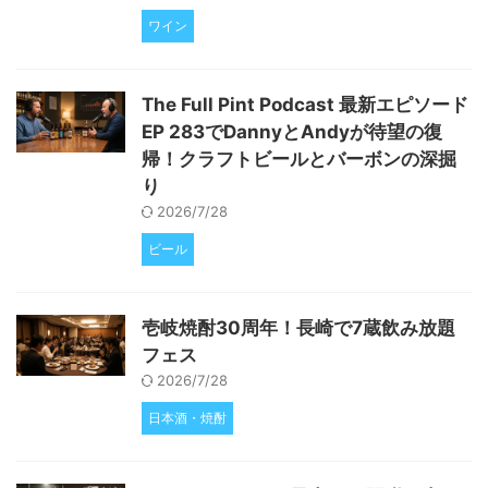
ワイン
The Full Pint Podcast 最新エピソード
EP 283でDannyとAndyが待望の復
帰！クラフトビールとバーボンの深掘
り
2026/7/28
ビール
壱岐焼酎30周年！長崎で7蔵飲み放題
フェス
2026/7/28
日本酒・焼酎