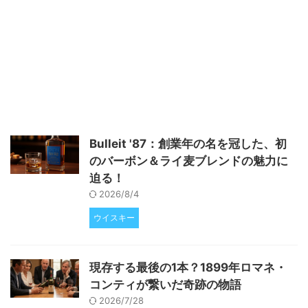
す。 アマローネとはどんなワイ
ンか アマローネはイタリア・ヴ
ェネト州で作られる濃厚な赤ワイ
ンで、特別な製法が特徴です。使
用されるブドウは主にCorvina
Veronese、Rondinella、
Corvinoneといった品種で、これ
らを乾燥させて糖度と風味を高め
ます。この乾燥工程を経ること
で、熟したプラムやブラックチェ
Bulleit '87：創業年の名を冠した、初
リー、レーズンのような濃い果実
のバーボン＆ライ麦ブレンドの魅力に
味がワインに凝縮されます。ま
た、アルコール度数は通常13.5％
迫る！
から15 ...
2026/8/4
ウイスキー
現存する最後の1本？1899年ロマネ・
コンティが繋いだ奇跡の物語
2026/7/28