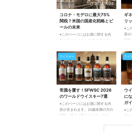
2026/7/23
コロナ・モデロに最大75%
ギ
関税？米国の国産化戦略とビ
リッ
ールの未来
※こ
容が
※このページにはお酒に関する内
閲覧
容が含まれます。20歳未満の方の
アイ
閲覧・購入は禁止されています。
ギネ
全米トラック運転手組合
ウイスキー
ウイ
ー。
（Teamsters）が、メキシコ産ビ
が、
ールへの高関税導入を米政権に強
を見
く要求しています。この動きは、
か。
米国における雇用創出と国内産業
2026/6/26
な風
保護を目的としていますが、もし
すぐ
実現すれば、私たちの食卓に並ぶ
常識を覆す！SFWSC 2026
ウ
4銘
ビールの価格や、北米全体のビー
のワールドウイスキー7選
に
のウ
ル市場に大きな影響を与える可能
ガ
※このページにはお酒に関する内
スと
性があります。本記事では、この
容が含まれます。20歳未満の方の
※こ
な味
要求の背景にある複雑な事情と、
閲覧・購入は禁止されています。
容が
くだ
それがもたらすであろう影響につ
ウイスキーの世界は今、大きな変
閲覧
ュウ
いて詳しく解説いたします。 全
革期を迎えています。伝統的な産
ウイ
ア ...
米トラック運転手組合が求め ...