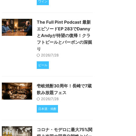
ワイン
The Full Pint Podcast 最新
エピソードEP 283でDanny
とAndyが待望の復帰！クラ
フトビールとバーボンの深掘
り
2026/7/28
ビール
壱岐焼酎30周年！長崎で7蔵
飲み放題フェス
2026/7/28
日本酒・焼酎
コロナ・モデロに最大75%関