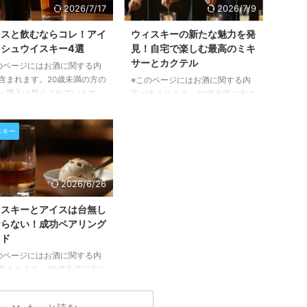
2026/7/17
2026/7/9
ネスと飲むならコレ！アイ
ウィスキーの新たな魅力を発
シュウイスキー4選
見！自宅で楽しむ最高のミキ
サーとカクテル
のページにはお酒に関する内
含まれます。20歳未満の方の
※このページにはお酒に関する内
・購入は禁止されています。
容が含まれます。20歳未満の方の
ルランドを代表する飲み物、
閲覧・購入は禁止されています。
スとアイリッシュウイスキ
ウィスキーを混ぜることで広がる
スキー
一見すると異なるこの二つ
無限の可能性について、この記事
実は驚くほど素晴らしい相性
でご紹介します。定番のミキサー
せることをご存知でしょう
から本格カクテル、そして自分に
この記事では、ギネスの豊か
ぴったりの一杯を見つけるヒント
2026/6/26
味をさらに引き立てる、選り
まで、ウィスキーの新たな楽しみ
りのアイリッシュウイスキー
方を発見できるでしょう。 ウィ
イスキーとアイスは台無し
柄をご紹介します。それぞれ
スキーを混ぜるってどういうこ
ならない！成功ペアリング
イスキーが持つ個性と、ギネ
と？新たな味わいの扉を開く ウ
イド
のペアリングで生まれる新た
ィスキーを混ぜることは、決して
のページにはお酒に関する内
わいの発見を、ぜひお楽しみ
「良い一杯を台無しにする」行為
含まれます。20歳未満の方の
さい。 ギネスとアイリッシ
ではありません。むしろ、そのウ
・購入は禁止されています。
イスキー、意外な共通点とペ
ィスキーが持つ潜在的な風味を最
スキーとアイスクリームの組
大限に引き出し、新たな味わい ...