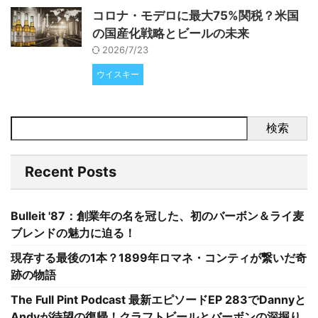
コロナ・モデロに最大75%関税？米国
の国産化戦略とビールの未来
2026/7/23
ウイスキー
検索
Recent Posts
Bulleit '87：創業年の名を冠した、初のバーボン＆ライ麦
ブレンドの魅力に迫る！
現存する最後の1本？1899年ロマネ・コンティが繋いだ奇
跡の物語
The Full Pint Podcast 最新エピソードEP 283でDannyと
Andyが待望の復帰！クラフトビールとバーボンの深掘り