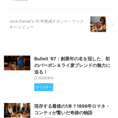
見ていきましょう。 「クラフト
ビール終焉」は本当か？データが
示す業界の現実 近年、主流メデ
ィアでは「クラフトビールの終
Jack Daniel's 10 年熟成テネシー・ウィス
焉」 ...
キー レビュー
Bulleit '87：創業年の名を冠した、初
のバーボン＆ライ麦ブレンドの魅力に
迫る！
2026/8/4
ウイスキー
現存する最後の1本？1899年ロマネ・
コンティが繋いだ奇跡の物語