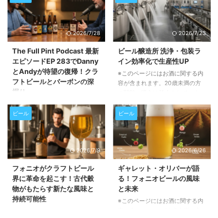
2026/7/28
2026/7/23
The Full Pint Podcast 最新
ビール醸造所 洗浄・包装ラ
エピソードEP 283でDanny
イン効率化で生産性UP
とAndyが待望の復帰！クラ
※このページにはお酒に関する内
フトビールとバーボンの深
容が含まれます。20歳未満の方
掘り
の閲覧・購入は禁止されていま
す。 この記事では、ビール醸造
※このページにはお酒に関する内
所におけるタンク洗浄、衛生管
容が含まれます。20歳未満の方
ビール
ビール
理、そして包装ラインの効率化が
の閲覧・購入は禁止されていま
いかに重要か、そしてそれらを実
す。 この記事では、人気クラフ
現するための具体的な方法につい
トビールポッドキャスト「The
2026/7/9
2026/6/26
て詳しく解説します。生産性向上
Full Pint Podcast」の最新エピソ
とコスト削減に繋がるヒントが満
ードEP 283の内容をご紹介しま
フォニオがクラフトビール
ギャレット・オリバーが語
載です。 醸造所の衛生管理がな
す。長期休暇を経て復帰したパー
界に革命を起こす！古代穀
る！フォニオビールの風味
ぜ重要なのか ビール醸造所にと
ソナリティのDannyとAndyが、
物がもたらす新たな風味と
と未来
って、衛生管理は単に清潔さを保
ビール業界のトレンドやバーボン
持続可能性
つ以上の意味を持ちます。これ
※このページにはお酒に関する内
市場との比較について語り合う、
は、生産速度、労働力、水や化学
容が含まれます。20歳未満の方
聴きどころ満載のエピソードで
※このページにはお酒に関する内