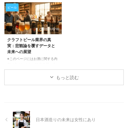
薬品の使用量、さらには最終製品
の閲覧・購入は禁止されていま
す。クラフトビール愛好家はもち
容が含まれます。20歳未満の方
の包装品質、そして醸造所全体の
す。 アフリカの乾燥地帯で育つ
ろん、市場の動向に興味がある方
の閲覧・購入は禁止されていま
ビール
稼働時 ...
「フォニオ」という古代穀物が、
もぜひご一読ください。 長期休
す。 近年、クラフトビール業界
今、世界のビール業界で注目を集
暇を経て待望の復帰！「The Fu
でひそかに注目を集めている「フ
めています。環境に優しく、ユニ
...
ォニオ」という古代穀物をご存存
2026/6/16
ークな風味をもたらすこの穀物
じでしょうか。西アフリカ原産の
が、どのようにビールの常識を覆
この小さな穀物が、ビールの風味
クラフトビール業界の真
し、持続可能な未来を築くのか、
に革新をもたらすだけでなく、持
実：悲観論を覆すデータと
その魅力と可能性を深掘りしてご
続可能な農業や地域経済の活性化
未来への展望
紹介いたします。 フォニオと
にも貢献する可能性を秘めていま
は？その驚くべき特性と持続可能
す。この記事では、フォニオがど
※このページにはお酒に関する内
性 フォニオは、5000年以上も前
のようにしてビール醸造の世界に
容が含まれます。20歳未満の方
から西アフリカで栽培されてき
足跡を残し、未来のビールを形作
の閲覧・購入は禁止されていま
た、非常に歴史の古い穀物です。
ろうとしているのかを詳しくご紹
す。 クラフトビール業界を取り
もっと読む
この「奇跡の穀物」と呼ばれるフ
介いたします。 西アフリカの
巻く「終焉」という悲観的な報道
ォニ ...
「奇跡の穀物」フォニオとは？
に疑問を感じていませんか？この
フォ ...
記事では、ブルワーズ・アソシエ
ーションのバート・ワトソン氏が
語る最新データに基づき、業界の
現状と未来について深く掘り下げ
ていきます。表面的な情報だけで
日本酒造りの未来は女性にあり
は見えない、クラフトビールの多
様な側面と成長の可能性を一緒に