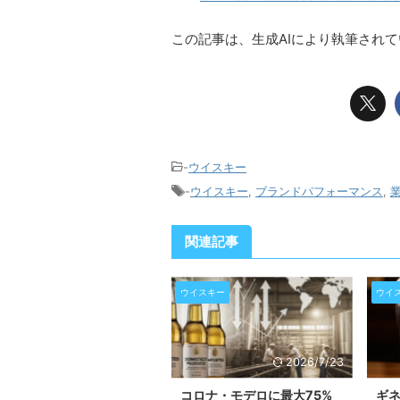
この記事は、生成AIにより執筆され
-
ウイスキー
-
ウイスキー
,
ブランドパフォーマンス
,
関連記事
ウイスキー
ウイ
2026/7/23
コロナ・モデロに最大75%
ギ