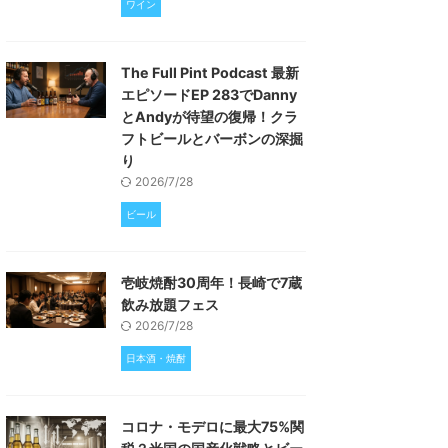
ワイン
The Full Pint Podcast 最新
エピソードEP 283でDanny
とAndyが待望の復帰！クラ
フトビールとバーボンの深掘
り
2026/7/28
ビール
壱岐焼酎30周年！長崎で7蔵
飲み放題フェス
2026/7/28
日本酒・焼酎
コロナ・モデロに最大75%関