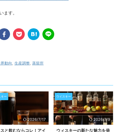
ています。
業界動向
,
生産調整
,
蒸留所
スキー
ウイスキー
2026/7/17
2026/7/9
ネスと飲むならコレ！アイ
ウィスキーの新たな魅力を発