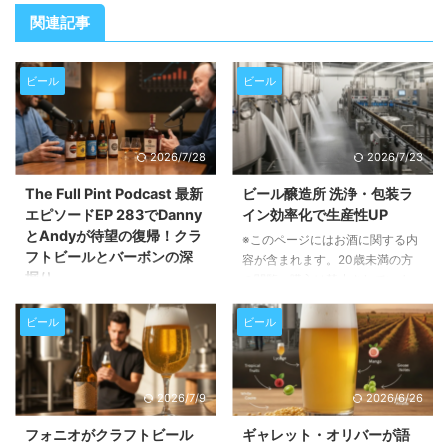
関連記事
ビール
ビール
2026/7/28
2026/7/23
The Full Pint Podcast 最新
ビール醸造所 洗浄・包装ラ
エピソードEP 283でDanny
イン効率化で生産性UP
とAndyが待望の復帰！クラ
※このページにはお酒に関する内
フトビールとバーボンの深
容が含まれます。20歳未満の方
掘り
の閲覧・購入は禁止されていま
す。 この記事では、ビール醸造
※このページにはお酒に関する内
所におけるタンク洗浄、衛生管
容が含まれます。20歳未満の方
ビール
ビール
理、そして包装ラインの効率化が
の閲覧・購入は禁止されていま
いかに重要か、そしてそれらを実
す。 この記事では、人気クラフ
現するための具体的な方法につい
トビールポッドキャスト「The
2026/7/9
2026/6/26
て詳しく解説します。生産性向上
Full Pint Podcast」の最新エピソ
とコスト削減に繋がるヒントが満
ードEP 283の内容をご紹介しま
フォニオがクラフトビール
ギャレット・オリバーが語
載です。 醸造所の衛生管理がな
す。長期休暇を経て復帰したパー