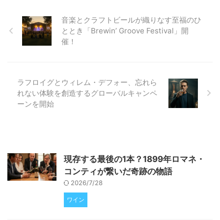
語る最新データに基づき、業界の
現状と未来について深く掘り下げ
音楽とクラフトビールが織りなす至福のひ
ていきます。表面的な情報だけで
ととき「Brewin’ Groove Festival」開
は見えない、クラフトビールの多
催！
様な側面と成長の可能性を一緒に
見ていきましょう。 「クラフト
ビール終焉」は本当か？データが
示す業界の現実 近年、主流メデ
ラフロイグとウィレム・デフォー、忘れら
ィアでは「クラフトビールの終
焉」 ...
れない体験を創造するグローバルキャンペ
ーンを開始
現存する最後の1本？1899年ロマネ・
コンティが繋いだ奇跡の物語
2026/7/28
ワイン