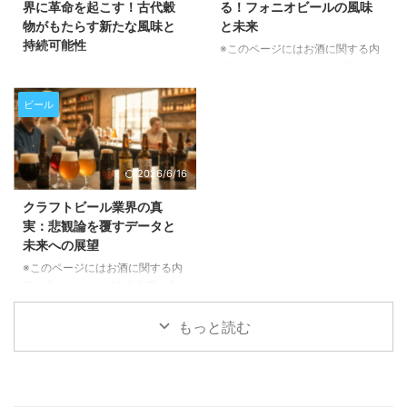
界に革命を起こす！古代穀
る！フォニオビールの風味
ぜ重要なのか ビール醸造所にと
ソナリティのDannyとAndyが、
物がもたらす新たな風味と
と未来
って、衛生管理は単に清潔さを保
ビール業界のトレンドやバーボン
持続可能性
つ以上の意味を持ちます。これ
※このページにはお酒に関する内
市場との比較について語り合う、
は、生産速度、労働力、水や化学
容が含まれます。20歳未満の方
聴きどころ満載のエピソードで
※このページにはお酒に関する内
薬品の使用量、さらには最終製品
の閲覧・購入は禁止されていま
す。クラフトビール愛好家はもち
容が含まれます。20歳未満の方
の包装品質、そして醸造所全体の
す。 アフリカの乾燥地帯で育つ
ろん、市場の動向に興味がある方
の閲覧・購入は禁止されていま
ビール
稼働時 ...
「フォニオ」という古代穀物が、
もぜひご一読ください。 長期休
す。 近年、クラフトビール業界
今、世界のビール業界で注目を集
暇を経て待望の復帰！「The Fu
でひそかに注目を集めている「フ
めています。環境に優しく、ユニ
...
ォニオ」という古代穀物をご存存
2026/6/16
ークな風味をもたらすこの穀物
じでしょうか。西アフリカ原産の
が、どのようにビールの常識を覆
この小さな穀物が、ビールの風味
クラフトビール業界の真
し、持続可能な未来を築くのか、
に革新をもたらすだけでなく、持
実：悲観論を覆すデータと
その魅力と可能性を深掘りしてご
続可能な農業や地域経済の活性化
未来への展望
紹介いたします。 フォニオと
にも貢献する可能性を秘めていま
は？その驚くべき特性と持続可能
す。この記事では、フォニオがど
※このページにはお酒に関する内
性 フォニオは、5000年以上も前
のようにしてビール醸造の世界に
容が含まれます。20歳未満の方
から西アフリカで栽培されてき
足跡を残し、未来のビールを形作
の閲覧・購入は禁止されていま
た、非常に歴史の古い穀物です。
ろうとしているのかを詳しくご紹
す。 クラフトビール業界を取り
もっと読む
この「奇跡の穀物」と呼ばれるフ
介いたします。 西アフリカの
巻く「終焉」という悲観的な報道
ォニ ...
「奇跡の穀物」フォニオとは？
に疑問を感じていませんか？この
フォ ...
記事では、ブルワーズ・アソシエ
ーションのバート・ワトソン氏が