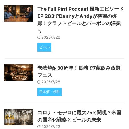
The Full Pint Podcast 最新エピソード
EP 283でDannyとAndyが待望の復
帰！クラフトビールとバーボンの深掘
り
2026/7/28
ビール
壱岐焼酎30周年！長崎で7蔵飲み放題
フェス
2026/7/28
日本酒・焼酎
コロナ・モデロに最大75%関税？米国
の国産化戦略とビールの未来
2026/7/23