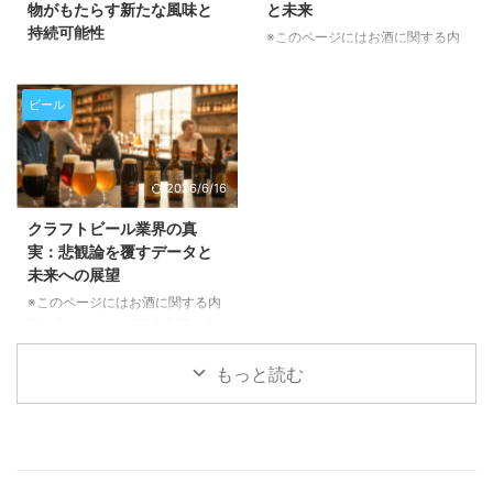
物がもたらす新たな風味と
と未来
って、衛生管理は単に清潔さを保
ビール業界のトレンドやバーボン
持続可能性
つ以上の意味を持ちます。これ
※このページにはお酒に関する内
市場との比較について語り合う、
は、生産速度、労働力、水や化学
容が含まれます。20歳未満の方
聴きどころ満載のエピソードで
※このページにはお酒に関する内
薬品の使用量、さらには最終製品
の閲覧・購入は禁止されていま
す。クラフトビール愛好家はもち
容が含まれます。20歳未満の方
の包装品質、そして醸造所全体の
す。 アフリカの乾燥地帯で育つ
ろん、市場の動向に興味がある方
の閲覧・購入は禁止されていま
ビール
稼働時 ...
「フォニオ」という古代穀物が、
もぜひご一読ください。 長期休
す。 近年、クラフトビール業界
今、世界のビール業界で注目を集
暇を経て待望の復帰！「The Fu
でひそかに注目を集めている「フ
めています。環境に優しく、ユニ
...
ォニオ」という古代穀物をご存存
2026/6/16
ークな風味をもたらすこの穀物
じでしょうか。西アフリカ原産の
が、どのようにビールの常識を覆
この小さな穀物が、ビールの風味
クラフトビール業界の真
し、持続可能な未来を築くのか、
に革新をもたらすだけでなく、持
実：悲観論を覆すデータと
その魅力と可能性を深掘りしてご
続可能な農業や地域経済の活性化
未来への展望
紹介いたします。 フォニオと
にも貢献する可能性を秘めていま
は？その驚くべき特性と持続可能
す。この記事では、フォニオがど
※このページにはお酒に関する内
性 フォニオは、5000年以上も前
のようにしてビール醸造の世界に
容が含まれます。20歳未満の方
から西アフリカで栽培されてき
足跡を残し、未来のビールを形作
の閲覧・購入は禁止されていま
た、非常に歴史の古い穀物です。
ろうとしているのかを詳しくご紹
す。 クラフトビール業界を取り
もっと読む
この「奇跡の穀物」と呼ばれるフ
介いたします。 西アフリカの
巻く「終焉」という悲観的な報道
ォニ ...
「奇跡の穀物」フォニオとは？
に疑問を感じていませんか？この
フォ ...
記事では、ブルワーズ・アソシエ
ーションのバート・ワトソン氏が
語る最新データに基づき、業界の