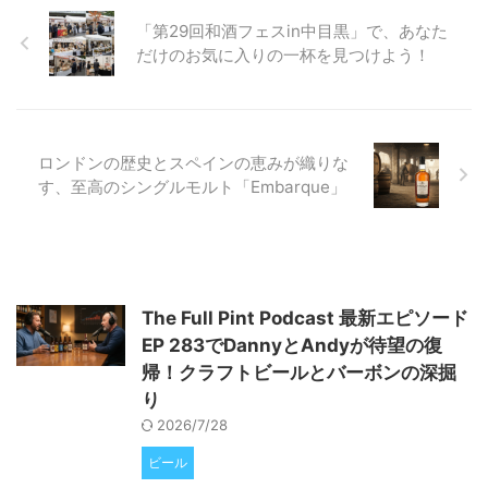
現状と未来について深く掘り下げ
「第29回和酒フェスin中目黒」で、あなた
ていきます。表面的な情報だけで
は見えない、クラフトビールの多
だけのお気に入りの一杯を見つけよう！
様な側面と成長の可能性を一緒に
見ていきましょう。 「クラフト
ビール終焉」は本当か？データが
示す業界の現実 近年、主流メデ
ィアでは「クラフトビールの終
ロンドンの歴史とスペインの恵みが織りな
焉」 ...
す、至高のシングルモルト「Embarque」
The Full Pint Podcast 最新エピソード
EP 283でDannyとAndyが待望の復
帰！クラフトビールとバーボンの深掘
り
2026/7/28
ビール