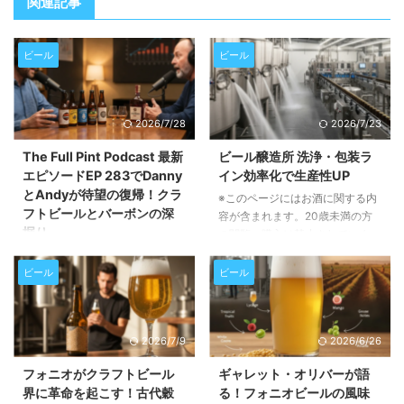
関連記事
ビール
ビール
2026/7/28
2026/7/23
The Full Pint Podcast 最新
ビール醸造所 洗浄・包装ラ
エピソードEP 283でDanny
イン効率化で生産性UP
とAndyが待望の復帰！クラ
※このページにはお酒に関する内
フトビールとバーボンの深
容が含まれます。20歳未満の方
掘り
の閲覧・購入は禁止されていま
す。 この記事では、ビール醸造
※このページにはお酒に関する内
所におけるタンク洗浄、衛生管
容が含まれます。20歳未満の方
ビール
ビール
理、そして包装ラインの効率化が
の閲覧・購入は禁止されていま
いかに重要か、そしてそれらを実
す。 この記事では、人気クラフ
現するための具体的な方法につい
トビールポッドキャスト「The
2026/7/9
2026/6/26
て詳しく解説します。生産性向上
Full Pint Podcast」の最新エピソ
とコスト削減に繋がるヒントが満
ードEP 283の内容をご紹介しま
フォニオがクラフトビール
ギャレット・オリバーが語
載です。 醸造所の衛生管理がな
す。長期休暇を経て復帰したパー
界に革命を起こす！古代穀
る！フォニオビールの風味
ぜ重要なのか ビール醸造所にと
ソナリティのDannyとAndyが、