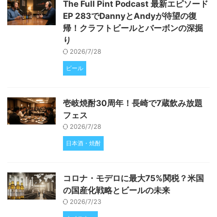
The Full Pint Podcast 最新エピソード
EP 283でDannyとAndyが待望の復
帰！クラフトビールとバーボンの深掘
り
2026/7/28
ビール
壱岐焼酎30周年！長崎で7蔵飲み放題
フェス
2026/7/28
日本酒・焼酎
コロナ・モデロに最大75%関税？米国
の国産化戦略とビールの未来
2026/7/23