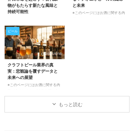
ぜ重要なのか ビール醸造所にと
ソナリティのDannyとAndyが、
物がもたらす新たな風味と
と未来
って、衛生管理は単に清潔さを保
ビール業界のトレンドやバーボン
持続可能性
つ以上の意味を持ちます。これ
※このページにはお酒に関する内
市場との比較について語り合う、
は、生産速度、労働力、水や化学
容が含まれます。20歳未満の方
聴きどころ満載のエピソードで
※このページにはお酒に関する内
薬品の使用量、さらには最終製品
の閲覧・購入は禁止されていま
す。クラフトビール愛好家はもち
容が含まれます。20歳未満の方
の包装品質、そして醸造所全体の
す。 アフリカの乾燥地帯で育つ
ろん、市場の動向に興味がある方
の閲覧・購入は禁止されていま
ビール
稼働時 ...
「フォニオ」という古代穀物が、
もぜひご一読ください。 長期休
す。 近年、クラフトビール業界
今、世界のビール業界で注目を集
暇を経て待望の復帰！「The Fu
でひそかに注目を集めている「フ
めています。環境に優しく、ユニ
...
ォニオ」という古代穀物をご存存
2026/6/16
ークな風味をもたらすこの穀物
じでしょうか。西アフリカ原産の
が、どのようにビールの常識を覆
この小さな穀物が、ビールの風味
クラフトビール業界の真
し、持続可能な未来を築くのか、
に革新をもたらすだけでなく、持
実：悲観論を覆すデータと
その魅力と可能性を深掘りしてご
続可能な農業や地域経済の活性化
未来への展望
紹介いたします。 フォニオと
にも貢献する可能性を秘めていま
は？その驚くべき特性と持続可能
す。この記事では、フォニオがど
※このページにはお酒に関する内
性 フォニオは、5000年以上も前
のようにしてビール醸造の世界に
容が含まれます。20歳未満の方
から西アフリカで栽培されてき
足跡を残し、未来のビールを形作
の閲覧・購入は禁止されていま
た、非常に歴史の古い穀物です。
ろうとしているのかを詳しくご紹
す。 クラフトビール業界を取り
もっと読む
この「奇跡の穀物」と呼ばれるフ
介いたします。 西アフリカの
巻く「終焉」という悲観的な報道
ォニ ...
「奇跡の穀物」フォニオとは？
に疑問を感じていませんか？この
フォ ...
記事では、ブルワーズ・アソシエ
ーションのバート・ワトソン氏が
語る最新データに基づき、業界の