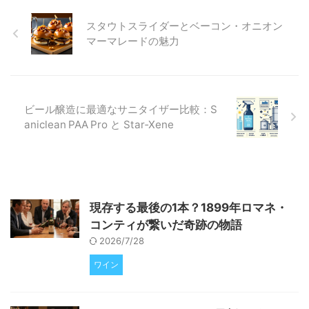
現状と未来について深く掘り下げ
スタウトスライダーとベーコン・オニオン
ていきます。表面的な情報だけで
は見えない、クラフトビールの多
マーマレードの魅力
様な側面と成長の可能性を一緒に
見ていきましょう。 「クラフト
ビール終焉」は本当か？データが
示す業界の現実 近年、主流メデ
ィアでは「クラフトビールの終
ビール醸造に最適なサニタイザー比較：S
焉」 ...
aniclean PAA Pro と Star‑Xene
現存する最後の1本？1899年ロマネ・
コンティが繋いだ奇跡の物語
2026/7/28
ワイン