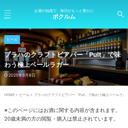
お酒の知識で、毎日がもっと豊かに
ポクルム
ビール
プラハのクラフトビアバー「Pult」で味
わう極上ペールラガー
2025年9月8日
HOME
>
ビール
>
プラハのクラフトビアバー「Pult」で味わう極上ペールラガ
※このページにはお酒に関する内容が含まれます。
20歳未満の方の閲覧・購入は禁止されています。