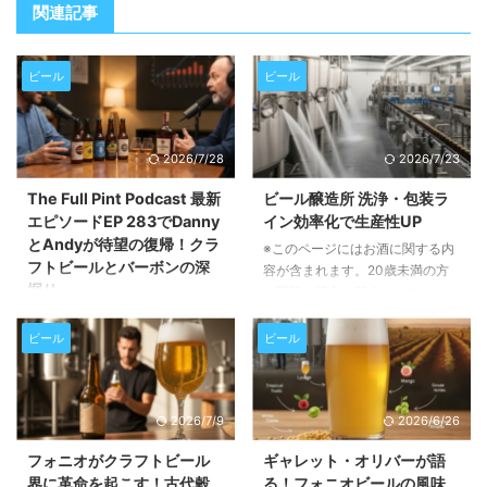
関連記事
ビール
ビール
2026/7/28
2026/7/23
The Full Pint Podcast 最新
ビール醸造所 洗浄・包装ラ
エピソードEP 283でDanny
イン効率化で生産性UP
とAndyが待望の復帰！クラ
※このページにはお酒に関する内
フトビールとバーボンの深
容が含まれます。20歳未満の方
掘り
の閲覧・購入は禁止されていま
す。 この記事では、ビール醸造
※このページにはお酒に関する内
所におけるタンク洗浄、衛生管
容が含まれます。20歳未満の方
ビール
ビール
理、そして包装ラインの効率化が
の閲覧・購入は禁止されていま
いかに重要か、そしてそれらを実
す。 この記事では、人気クラフ
現するための具体的な方法につい
トビールポッドキャスト「The
2026/7/9
2026/6/26
て詳しく解説します。生産性向上
Full Pint Podcast」の最新エピソ
とコスト削減に繋がるヒントが満
ードEP 283の内容をご紹介しま
フォニオがクラフトビール
ギャレット・オリバーが語
載です。 醸造所の衛生管理がな
す。長期休暇を経て復帰したパー
界に革命を起こす！古代穀
る！フォニオビールの風味