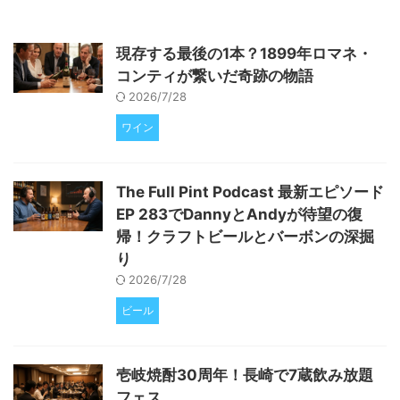
現存する最後の1本？1899年ロマネ・
コンティが繋いだ奇跡の物語
2026/7/28
ワイン
The Full Pint Podcast 最新エピソード
EP 283でDannyとAndyが待望の復
帰！クラフトビールとバーボンの深掘
り
2026/7/28
ビール
壱岐焼酎30周年！長崎で7蔵飲み放題
フェス