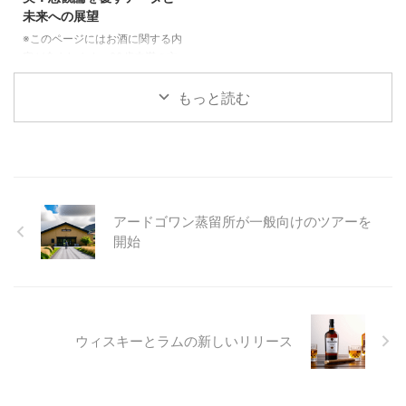
その魅力と可能性を深掘りしてご
続可能な農業や地域経済の活性化
未来への展望
紹介いたします。 フォニオと
にも貢献する可能性を秘めていま
は？その驚くべき特性と持続可能
す。この記事では、フォニオがど
※このページにはお酒に関する内
性 フォニオは、5000年以上も前
のようにしてビール醸造の世界に
容が含まれます。20歳未満の方
から西アフリカで栽培されてき
足跡を残し、未来のビールを形作
の閲覧・購入は禁止されていま
た、非常に歴史の古い穀物です。
ろうとしているのかを詳しくご紹
す。 クラフトビール業界を取り
もっと読む
この「奇跡の穀物」と呼ばれるフ
介いたします。 西アフリカの
巻く「終焉」という悲観的な報道
ォニ ...
「奇跡の穀物」フォニオとは？
に疑問を感じていませんか？この
フォ ...
記事では、ブルワーズ・アソシエ
ーションのバート・ワトソン氏が
語る最新データに基づき、業界の
現状と未来について深く掘り下げ
アードゴワン蒸留所が一般向けのツアーを
ていきます。表面的な情報だけで
は見えない、クラフトビールの多
開始
様な側面と成長の可能性を一緒に
見ていきましょう。 「クラフト
ビール終焉」は本当か？データが
示す業界の現実 近年、主流メデ
ィアでは「クラフトビールの終
ウィスキーとラムの新しいリリース
焉」 ...