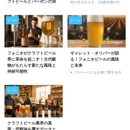
フトビールとバーボンの深
容が含まれます。20歳未満の方
掘り
の閲覧・購入は禁止されていま
す。 この記事では、ビール醸造
※このページにはお酒に関する内
所におけるタンク洗浄、衛生管
容が含まれます。20歳未満の方
ビール
ビール
理、そして包装ラインの効率化が
の閲覧・購入は禁止されていま
いかに重要か、そしてそれらを実
す。 この記事では、人気クラフ
現するための具体的な方法につい
トビールポッドキャスト「The
2026/7/9
2026/6/26
て詳しく解説します。生産性向上
Full Pint Podcast」の最新エピソ
とコスト削減に繋がるヒントが満
ードEP 283の内容をご紹介しま
フォニオがクラフトビール
ギャレット・オリバーが語
載です。 醸造所の衛生管理がな
す。長期休暇を経て復帰したパー
界に革命を起こす！古代穀
る！フォニオビールの風味
ぜ重要なのか ビール醸造所にと
ソナリティのDannyとAndyが、
物がもたらす新たな風味と
と未来
って、衛生管理は単に清潔さを保
ビール業界のトレンドやバーボン
持続可能性
つ以上の意味を持ちます。これ
※このページにはお酒に関する内
市場との比較について語り合う、
は、生産速度、労働力、水や化学
容が含まれます。20歳未満の方
聴きどころ満載のエピソードで
※このページにはお酒に関する内
薬品の使用量、さらには最終製品
の閲覧・購入は禁止されていま
す。クラフトビール愛好家はもち
容が含まれます。20歳未満の方
の包装品質、そして醸造所全体の
す。 アフリカの乾燥地帯で育つ
ろん、市場の動向に興味がある方
の閲覧・購入は禁止されていま
ビール
稼働時 ...
「フォニオ」という古代穀物が、
もぜひご一読ください。 長期休
す。 近年、クラフトビール業界
今、世界のビール業界で注目を集
暇を経て待望の復帰！「The Fu
でひそかに注目を集めている「フ
めています。環境に優しく、ユニ
...
ォニオ」という古代穀物をご存存
2026/6/16
ークな風味をもたらすこの穀物
じでしょうか。西アフリカ原産の
が、どのようにビールの常識を覆
この小さな穀物が、ビールの風味
クラフトビール業界の真
し、持続可能な未来を築くのか、
に革新をもたらすだけでなく、持
実：悲観論を覆すデータと