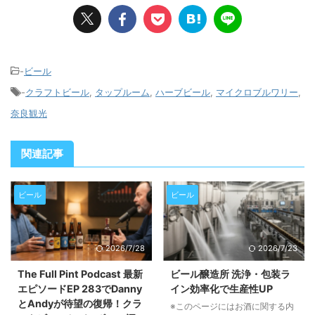
-
ビール
-
クラフトビール
,
タップルーム
,
ハーブビール
,
マイクロブルワリー
,
奈良観光
関連記事
ビール
ビール
2026/7/28
2026/7/23
The Full Pint Podcast 最新
ビール醸造所 洗浄・包装ラ
エピソードEP 283でDanny
イン効率化で生産性UP
とAndyが待望の復帰！クラ
※このページにはお酒に関する内