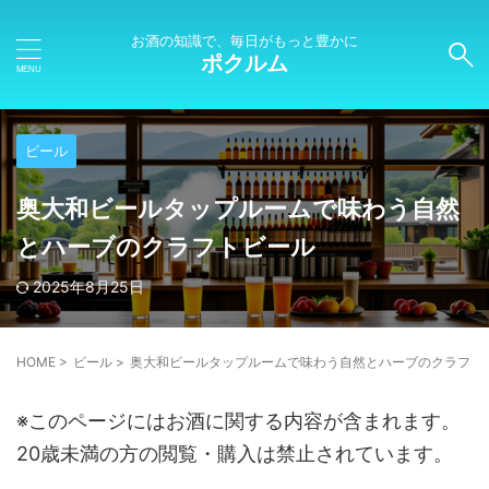
お酒の知識で、毎日がもっと豊かに
ポクルム
ビール
奥大和ビールタップルームで味わう自然
とハーブのクラフトビール
2025年8月25日
HOME
>
ビール
>
奥大和ビールタップルームで味わう自然とハーブのクラフト
※このページにはお酒に関する内容が含まれます。
20歳未満の方の閲覧・購入は禁止されています。