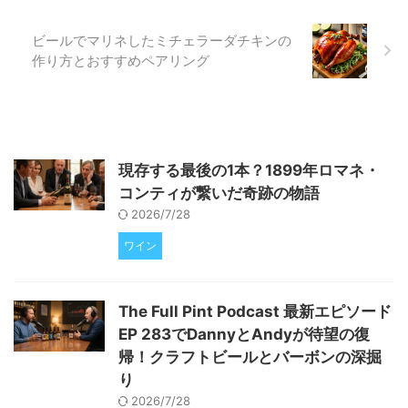
なぜウイスキーとアイスクリーム
は相性が良いのか？ ウイスキー
とアイスクリームは、一見すると
ビールでマリネしたミチェラーダチキンの
相 ...
作り方とおすすめペアリング
現存する最後の1本？1899年ロマネ・
コンティが繋いだ奇跡の物語
2026/7/28
ワイン
The Full Pint Podcast 最新エピソード
EP 283でDannyとAndyが待望の復
帰！クラフトビールとバーボンの深掘
り
2026/7/28