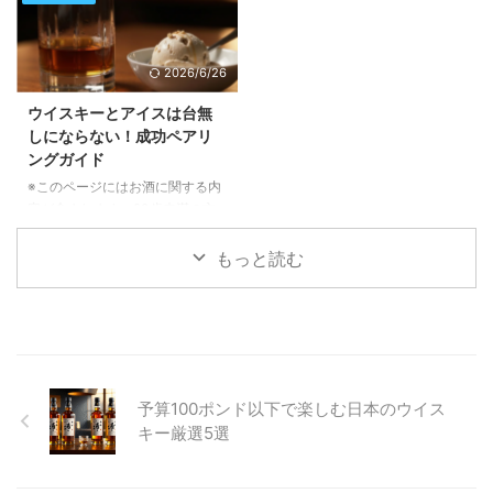
ア ...
米トラック運転手組合が求め ...
的な産地だけでなく、世界各地か
広がる無限の可能性について、こ
ら素晴らしいウイスキーが次々と
の記事でご紹介します。定番のミ
登場し、私たちを驚かせていま
キサーから本格カクテル、そして
2026/6/26
す。今回は、2026年のサンフラ
自分にぴったりの一杯を見つける
ンシスコ・ワールド・スピリッ
ヒントまで、ウィスキーの新たな
ウイスキーとアイスは台無
ツ・コンペティションで高い評価
楽しみ方を発見できるでしょう。
しにならない！成功ペアリ
を得た、特に注目すべき7つのワ
ウィスキーを混ぜるってどういう
ングガイド
ールドウイスキーをご紹介いたし
こと？新たな味わいの扉を開く
ます。 ワールドウイスキーの台
ウィスキーを混ぜることは、決し
※このページにはお酒に関する内
頭：多様性が生み出す新たな魅力
て「良い一杯を台無しにする」行
容が含まれます。20歳未満の方
かつてウイスキーといえば、スコ
為ではありません。むしろ、その
の閲覧・購入は禁止されていま
ットランド、アイルランド、アメ
ウィスキーが持つ潜在的な風味を
す。 ウイスキーとアイスクリー
もっと読む
リ ...
最大限に引き出し、新たな味わい
ムの組み合わせは、一見すると意
...
外に思えるかもしれません。しか
し、このユニークなペアリングに
は、互いの風味を引き立て合う奥
深い魅力が隠されています。この
記事では、なぜウイスキーとアイ
予算100ポンド以下で楽しむ日本のウイス
スクリームが相性が良いのか、そ
してご自宅でこの特別なデザート
キー厳選5選
体験を最大限に楽しむためのヒン
トを詳しくご紹介いたします。