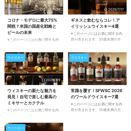
2026/7/23
2026/7/17
コロナ・モデロに最大75%
ギネスと飲むならコレ！ア
関税？米国の国産化戦略と
イリッシュウイスキー4選
ビールの未来
※このページにはお酒に関する内
容が含まれます。20歳未満の方
※このページにはお酒に関する内
の閲覧・購入は禁止されていま
容が含まれます。20歳未満の方
す。 アイルランドを代表する飲
の閲覧・購入は禁止されていま
み物、ギネスとアイリッシュウイ
す。 全米トラック運転手組合
ウイスキー
ウイスキー
スキー。一見すると異なるこの二
（Teamsters）が、メキシコ産ビ
つが、実は驚くほど素晴らしい相
ールへの高関税導入を米政権に強
性を見せることをご存知でしょう
く要求しています。この動きは、
2026/7/9
2026/6/26
か。この記事では、ギネスの豊か
米国における雇用創出と国内産業
な風味をさらに引き立てる、選り
保護を目的としていますが、もし
ウィスキーの新たな魅力を
常識を覆す！SFWSC 2026
すぐりのアイリッシュウイスキー
実現すれば、私たちの食卓に並ぶ
発見！自宅で楽しむ最高の
のワールドウイスキー7選
4銘柄をご紹介します。それぞれ
ビールの価格や、北米全体のビー
ミキサーとカクテル
のウイスキーが持つ個性と、ギネ
ル市場に大きな影響を与える可能
※このページにはお酒に関する内
スとのペアリングで生まれる新た
性があります。本記事では、この
容が含まれます。20歳未満の方
※このページにはお酒に関する内
な味わいの発見を、ぜひお楽しみ
要求の背景にある複雑な事情と、
の閲覧・購入は禁止されていま
容が含まれます。20歳未満の方
ください。 ギネスとアイリッシ
それがもたらすであろう影響につ
す。 ウイスキーの世界は今、大
の閲覧・購入は禁止されていま
ュウイスキー、意外な共通点とペ
いて詳しく解説いたします。 全
きな変革期を迎えています。伝統
す。 ウィスキーを混ぜることで
ウイスキー