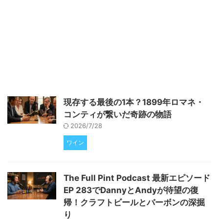
す。 「ブルーマスター」が贈
る、多彩な味わいのクラフトビー
ルたち 福岡を拠点とするクラフ
トビールブルワリー「ブルーマス
ター」は、その名の通り、ビール
造りの達人たちが丹精込めて作り
上げた、個性豊かな7種類の製品
を提供しています。看板商品であ
る「THE BREWMASTER」や
「PREMIUM ICE
現存する最後の1本？1899年ロマネ・
BREWMASTER」はもちろんのこ
コンティが繋いだ奇跡の物語
と、麦汁濃度を高めた輸出仕様の
IPA「EXPORT IPA」、有機珈琲
2026/7/28
豆を使用した「H ...
ワイン
The Full Pint Podcast 最新エピソード
EP 283でDannyとAndyが待望の復
帰！クラフトビールとバーボンの深掘
り