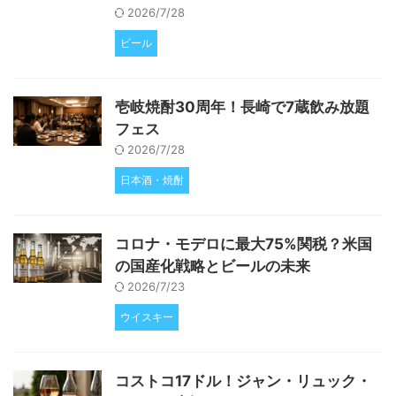
2026/7/28
ビール
壱岐焼酎30周年！長崎で7蔵飲み放題
フェス
2026/7/28
日本酒・焼酎
コロナ・モデロに最大75%関税？米国
の国産化戦略とビールの未来
2026/7/23
ウイスキー
コストコ17ドル！ジャン・リュック・