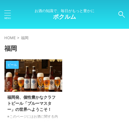
お酒の知識で、毎日がもっと豊かに
ポクルム
HOME
>
福岡
福岡
ビール
2025/10/14
福岡発、個性豊かなクラフ
トビール「ブルーマスタ
ー」の世界へようこそ！
※このページにはお酒に関する内
容が含まれます。20歳未満の方
の閲覧・購入は禁止されていま