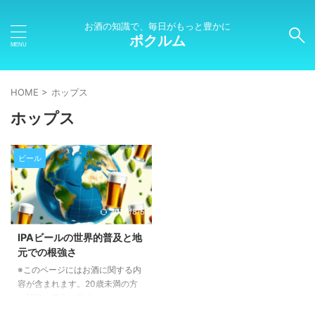
お酒の知識で、毎日がもっと豊かに
ポクルム
HOME
>
ホップス
ホップス
ビール
2025/8/5
IPAビールの世界的普及と地
元での根強さ
※このページにはお酒に関する内
容が含まれます。20歳未満の方
の閲覧・購入は禁止されていま
す。 IPAビールの世界的影響 IPA