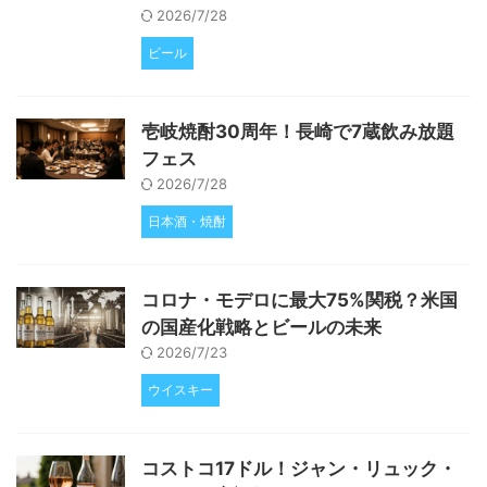
2026/7/28
ビール
壱岐焼酎30周年！長崎で7蔵飲み放題
フェス
2026/7/28
日本酒・焼酎
コロナ・モデロに最大75%関税？米国
の国産化戦略とビールの未来
2026/7/23
ウイスキー
コストコ17ドル！ジャン・リュック・