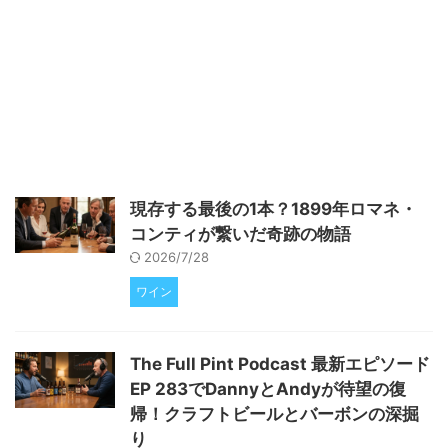
ビールは世界中で人気があり、そ
の影響は様々な地域で見られま
す。Craft Beer & Brewingの
Summer 2025号では、IPAビール
の世界的な普及と地元での根強さ
を特集しています。この号では、
ニュージーランドのホップやミッ
ドウエストのIPAなど、世界中か
ら様々なIPAビールの魅力を紹介
します。また、AIが醸造に与える
現存する最後の1本？1899年ロマネ・
影響や、業界の専門家からの洞察
コンティが繋いだ奇跡の物語
も掲載されてい ...
2026/7/28
ワイン
The Full Pint Podcast 最新エピソード
EP 283でDannyとAndyが待望の復
帰！クラフトビールとバーボンの深掘
り