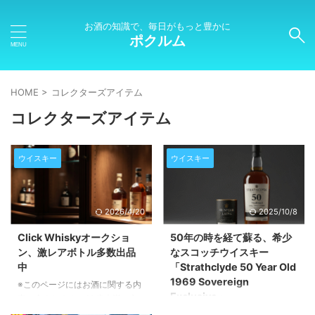
お酒の知識で、毎日がもっと豊かに
ポクルム
HOME
>
コレクターズアイテム
コレクターズアイテム
ウイスキー
ウイスキー
2026/4/20
2025/10/8
Click Whiskyオークショ
50年の時を経て蘇る、希少
ン、激レアボトル多数出品
なスコッチウイスキー
中
「Strathclyde 50 Year Old
1969 Sovereign
※このページにはお酒に関する内
Exclusive」
容が含まれます。20歳未満の方
の閲覧・購入は禁止されていま
※このページにはお酒に関する内