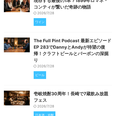
現存する最後の1本？1899年ロマネ・
シーンは、作品のディストピア的
コンティが繋いだ奇跡の物語
な雰囲気と対照的に、上質なウイ
スキーという現実的な要素を加え
2026/7/28
ていると言えるでしょう。映画が
ワイン
...
The Full Pint Podcast 最新エピソード
EP 283でDannyとAndyが待望の復
帰！クラフトビールとバーボンの深掘
り
2026/7/28
ビール
壱岐焼酎30周年！長崎で7蔵飲み放題
フェス
2026/7/28
日本酒・焼酎