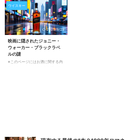
す。 この記事では、Click
容が含まれます。20歳未満の方
ウイスキー
Whisky Auctionsで開催中の4月
の閲覧・購入は禁止されていま
オークションの締め切りが本日で
す。 特別な一本との出会い：
あることをお伝えします。特に注
Strathclyde 50 Year Old 1969
2025/8/29
目すべきアイテムや、入札を検討
Sovereign Exclusive ウイスキー
されている方への情報を提供しま
の世界には、数十年という長い年
映画に隠されたジョニー・
す。 オークション終了間近！見
月をかけて熟成され、特別な物語
ウォーカー・ブラックラベ
逃せない逸品たち Click Whisky
を秘めたボトルが存在します。今
ルの謎
Auctionsの4月オークションが、
回ご紹介するのは、まさにそんな
いよいよ本日終了を迎えます。ま
※このページにはお酒に関する内
一本、「Strathclyde 50 Year Old
だ入札のチャンスは残されてお
容が含まれます。20歳未満の方
1969 Sovereign Exclusive」で
り、特に注目すべきは「The
の閲覧・購入は禁止されていま
す。このウイスキーは、1969年9
Macallan’s Co ...
す。 『ブレードランナー』に登
月に蒸留され、実に50年 ...
場したジョニー・ウォーカー・ブ
ラックラベル 1982年に公開され
たSF映画『ブレードランナー』
では、未来的な街並みの中にジョ
ニー・ウォーカー・ブラックラベ
ルのボトルが小道具として使用さ
れています。画面に映るその姿
は、暗い街灯の光を受けて静かに
輝き、観客の目に残ります。この