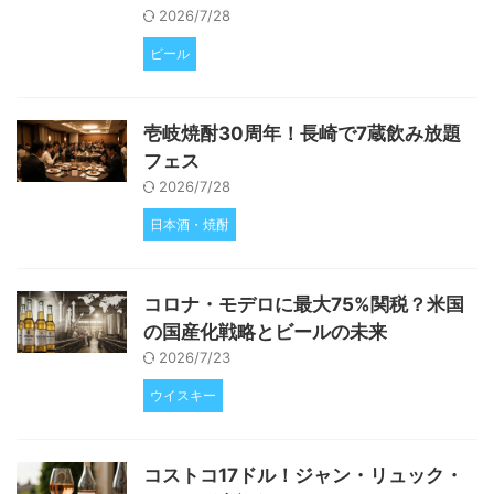
2026/7/28
ビール
壱岐焼酎30周年！長崎で7蔵飲み放題
フェス
2026/7/28
日本酒・焼酎
コロナ・モデロに最大75%関税？米国
の国産化戦略とビールの未来
2026/7/23
ウイスキー
コストコ17ドル！ジャン・リュック・