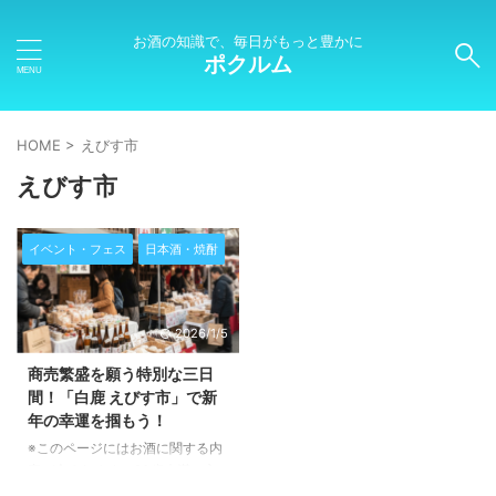
お酒の知識で、毎日がもっと豊かに
ポクルム
HOME
>
えびす市
えびす市
イベント・フェス
日本酒・焼酎
2026/1/5
商売繁盛を願う特別な三日
間！「白鹿 えびす市」で新
年の幸運を掴もう！
※このページにはお酒に関する内
容が含まれます。20歳未満の方
の閲覧・購入は禁止されていま