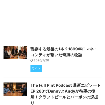
す。 西宮神社のお祭りに合わせ
て開催！「白鹿 えびす市」と
は？ 新年を迎え、商売繁盛を願
う「十日えびす」は、全国のえび
す神社の総本社である西宮神社で
行われる、地域にとって非常に大
切な祭事です。この賑やかな時期
に合わせて、酒造りを行う辰馬本
家酒造株式会社では、毎年恒例の
「白鹿 えびす市」を開催してい
現存する最後の1本？1899年ロマネ・
ます。2026年は1月9日（金）か
コンティが繋いだ奇跡の物語
ら11日（日）までの三日間、辰馬
本家酒造の本社東門側特設会場に
2026/7/28
て、この特別なイベントが実施 ...
ワイン
The Full Pint Podcast 最新エピソード
EP 283でDannyとAndyが待望の復
帰！クラフトビールとバーボンの深掘
り