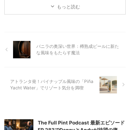
ットランド、アイルランド、アメ
ウィスキーが持つ潜在的な風味を
す。 ウイスキーとアイスクリー
もっと読む
リ ...
最大限に引き出し、新たな味わい
ムの組み合わせは、一見すると意
...
外に思えるかもしれません。しか
し、このユニークなペアリングに
は、互いの風味を引き立て合う奥
深い魅力が隠されています。この
記事では、なぜウイスキーとアイ
バニラの奥深い世界：樽熟成ビールに新た
スクリームが相性が良いのか、そ
してご自宅でこの特別なデザート
な風味をもたらす魔法
体験を最大限に楽しむためのヒン
トを詳しくご紹介いたします。
なぜウイスキーとアイスクリーム
は相性が良いのか？ ウイスキー
とアイスクリームは、一見すると
アトランタ発！パイナップル風味の「Piña
相 ...
Yacht Water」でリゾート気分を満喫
The Full Pint Podcast 最新エピソード
EP 283でDannyとAndyが待望の復