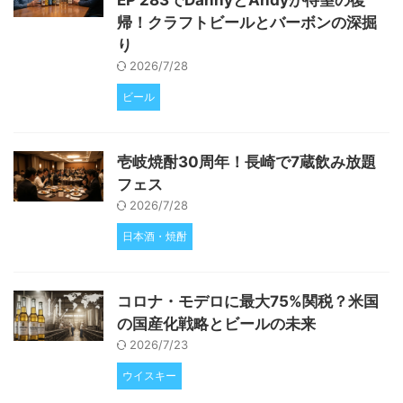
帰！クラフトビールとバーボンの深掘
り
2026/7/28
ビール
壱岐焼酎30周年！長崎で7蔵飲み放題
フェス
2026/7/28
日本酒・焼酎
コロナ・モデロに最大75%関税？米国
の国産化戦略とビールの未来
2026/7/23
ウイスキー