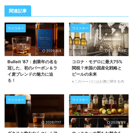
関連記事
ウイスキー
ウイスキー
2026/8/4
2026/7/23
Bulleit '87：創業年の名を
コロナ・モデロに最大75%
冠した、初のバーボン＆ラ
関税？米国の国産化戦略と
イ麦ブレンドの魅力に迫
ビールの未来
る！
※このページにはお酒に関する内
容が含まれます。20歳未満の方
※このページにはお酒に関する内
の閲覧・購入は禁止されていま
容が含まれます。20歳未満の方
す。 全米トラック運転手組合
の閲覧・購入は禁止されていま
ウイスキー
ウイスキー
（Teamsters）が、メキシコ産ビ
す。 Bulleit Frontier Whiskeyか
ールへの高関税導入を米政権に強
ら、ブランド史上初となるバーボ
く要求しています。この動きは、
ンとライ麦のブレンド「Bulleit
2026/7/17
2026/7/9
米国における雇用創出と国内産業
'87」が発表されました。この記
保護を目的としていますが、もし
事では、この画期的な新製品の誕