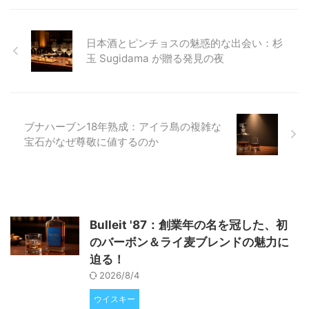
ンシスコ・ワールド・スピリッ
ツ・コンペティションで高い評価
を得た、特に注目すべき7つのワ
日本酒とピンチョスの魅惑的な出会い：杉
ールドウイスキーをご紹介いたし
玉 Sugidama が贈る発見の夜
ます。 ワールドウイスキーの台
頭：多様性が生み出す新たな魅力
かつてウイスキーといえば、スコ
ットランド、アイルランド、アメ
リ ...
ブナハーブン18年熟成：アイラ島の複雑な
宝石がなぜ尊敬に値するのか
Bulleit '87：創業年の名を冠した、初
のバーボン＆ライ麦ブレンドの魅力に
迫る！
2026/8/4
ウイスキー