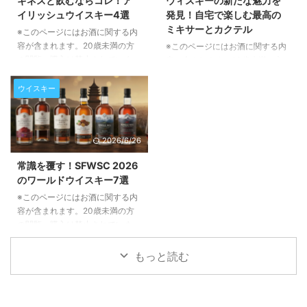
ギネスと飲むならコレ！ア
ウィスキーの新たな魅力を
実現すれば、私たちの食卓に並ぶ
生背景から、その製法、そして気
イリッシュウイスキー4選
発見！自宅で楽しむ最高の
ビールの価格や、北米全体のビー
になる味わいまで、詳しくご紹介
ミキサーとカクテル
ル市場に大きな影響を与える可能
※このページにはお酒に関する内
いたします。ウイスキー愛好家の
性があります。本記事では、この
容が含まれます。20歳未満の方
皆様はもちろん、これからウイス
※このページにはお酒に関する内
要求の背景にある複雑な事情と、
の閲覧・購入は禁止されていま
キーの世界に足を踏み入れようと
容が含まれます。20歳未満の方
それがもたらすであろう影響につ
す。 アイルランドを代表する飲
している方にも、その魅力が伝わ
の閲覧・購入は禁止されていま
いて詳しく解説いたします。 全
み物、ギネスとアイリッシュウイ
るよう丁寧にご説明してまいりま
す。 ウィスキーを混ぜることで
ウイスキー
米トラック運転手組合が求め ...
スキー。一見すると異なるこの二
す。 Bulleit '8 ...
広がる無限の可能性について、こ
つが、実は驚くほど素晴らしい相
の記事でご紹介します。定番のミ
性を見せることをご存知でしょう
キサーから本格カクテル、そして
2026/6/26
か。この記事では、ギネスの豊か
自分にぴったりの一杯を見つける
な風味をさらに引き立てる、選り
ヒントまで、ウィスキーの新たな
常識を覆す！SFWSC 2026
すぐりのアイリッシュウイスキー
楽しみ方を発見できるでしょう。
のワールドウイスキー7選
4銘柄をご紹介します。それぞれ
ウィスキーを混ぜるってどういう
のウイスキーが持つ個性と、ギネ
こと？新たな味わいの扉を開く
※このページにはお酒に関する内
スとのペアリングで生まれる新た
ウィスキーを混ぜることは、決し
容が含まれます。20歳未満の方
な味わいの発見を、ぜひお楽しみ
て「良い一杯を台無しにする」行
の閲覧・購入は禁止されていま
ください。 ギネスとアイリッシ
為ではありません。むしろ、その
す。 ウイスキーの世界は今、大
ュウイスキー、意外な共通点とペ
ウィスキーが持つ潜在的な風味を
きな変革期を迎えています。伝統
もっと読む
ア ...
最大限に引き出し、新たな味わい
的な産地だけでなく、世界各地か
...
ら素晴らしいウイスキーが次々と
登場し、私たちを驚かせていま
す。今回は、2026年のサンフラ