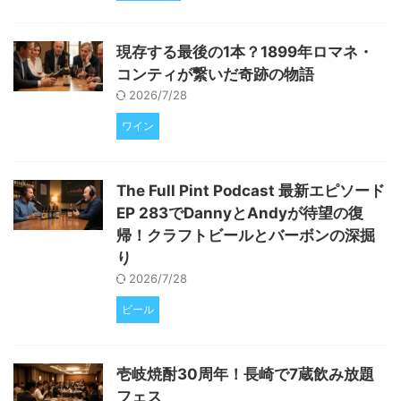
現存する最後の1本？1899年ロマネ・
コンティが繋いだ奇跡の物語
2026/7/28
ワイン
The Full Pint Podcast 最新エピソード
EP 283でDannyとAndyが待望の復
帰！クラフトビールとバーボンの深掘
り
2026/7/28
ビール
壱岐焼酎30周年！長崎で7蔵飲み放題
フェス