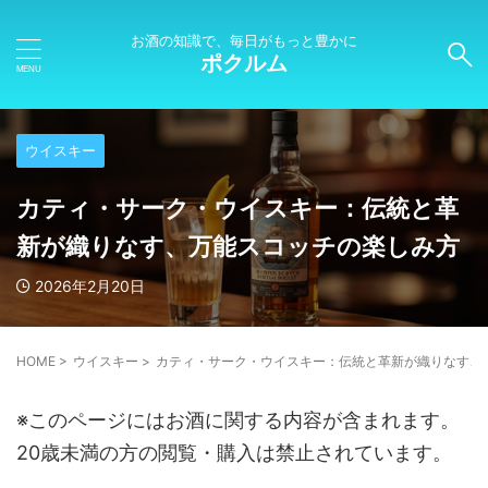
お酒の知識で、毎日がもっと豊かに
ポクルム
ウイスキー
カティ・サーク・ウイスキー：伝統と革
新が織りなす、万能スコッチの楽しみ方
2026年2月20日
HOME
>
ウイスキー
>
カティ・サーク・ウイスキー：伝統と革新が織りなす、
※このページにはお酒に関する内容が含まれます。
20歳未満の方の閲覧・購入は禁止されています。