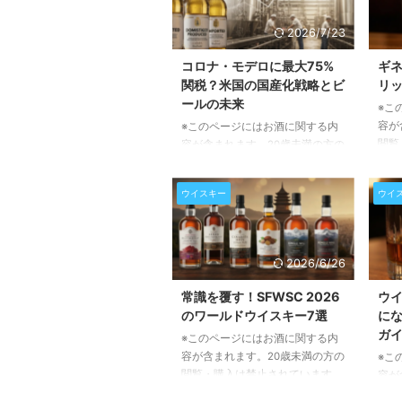
2026/7/23
コロナ・モデロに最大75%
ギ
関税？米国の国産化戦略とビ
リッ
ールの未来
※こ
容が
※このページにはお酒に関する内
閲覧
容が含まれます。20歳未満の方の
アイ
閲覧・購入は禁止されています。
ギネ
全米トラック運転手組合
ウイスキー
ウイ
ー。
（Teamsters）が、メキシコ産ビ
が、
ールへの高関税導入を米政権に強
を見
く要求しています。この動きは、
か。
米国における雇用創出と国内産業
2026/6/26
な風
保護を目的としていますが、もし
すぐ
実現すれば、私たちの食卓に並ぶ
常識を覆す！SFWSC 2026
ウ
4銘
ビールの価格や、北米全体のビー
のワールドウイスキー7選
に
のウ
ル市場に大きな影響を与える可能
ガ
※このページにはお酒に関する内
スと
性があります。本記事では、この
容が含まれます。20歳未満の方の
※こ
な味
要求の背景にある複雑な事情と、
閲覧・購入は禁止されています。
容が
くだ
それがもたらすであろう影響につ
ウイスキーの世界は今、大きな変
閲覧
ュウ
いて詳しく解説いたします。 全