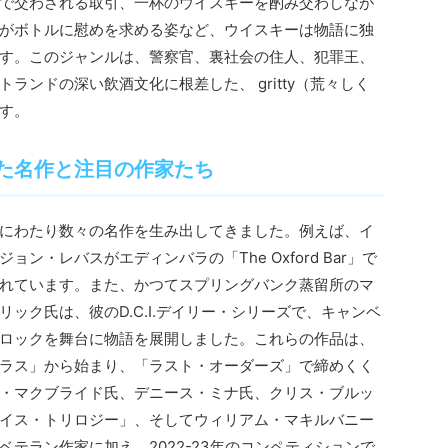
で交わされる取引、一杯のウイスキーを酌み交わしなが
がボトルに慰めを求める姿など、ウイスキーは物語に独
す。このジャンルは、警察官、裏社会の住人、犯罪王、
ランドの深い飲酒文化に根差した、 gritty（荒々しく
す。
た名作と注目の作家たち
にわたり数々の名作を生み出してきました。例えば、イ
ン・レバスがエディンバラの「The Oxford Bar」で
れています。また、かつてスプリングバンク蒸留所のマ
ック氏は、彼のD.C.I.デイリー・シリーズで、キャンベ
ロックを舞台に物語を展開しました。これらの作品は、
ラス」から始まり、「ラスト・オーダーズ」で締めくく
・マクブライド氏、デニース・ミナ氏、クリス・ブルッ
イス・トリロジー」、そしてウィリアム・マキルバニー
テラン作家に加え、2022-23年のコンペティションで