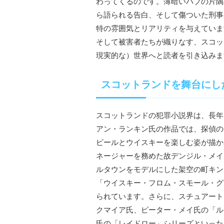
わってくるのです。薄暗いパブの片隅
ら語られる告白、そして傷ついた刑事
特の雰囲気とリアリティを与えていま
そして被害者たちが織りなす、スコット
現実的な）世界へと読者を引き込みま
スコットランドを舞台にし
スコットランドの犯罪小説界は、長年
アン・ランキン氏の作品では、探偵のジョ
ビールとウイスキーを楽しむ姿が描か
ネージャーを務めた故デンジル・メイリ
ルタウンをモデルにした架空の町キン
「ウイスキー・フロム・スモール・グ
られています。さらに、スチュアート
クマイア氏、ピーター・メイ氏の「ル
氏の「レイドロー」シリーズといったベ