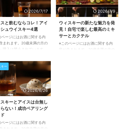
2026/7/17
2026/7/9
ネスと飲むならコレ！アイ
ウィスキーの新たな魅力を発
シュウイスキー4選
見！自宅で楽しむ最高のミキ
サーとカクテル
のページにはお酒に関する内
含まれます。20歳未満の方の
※このページにはお酒に関する内
・購入は禁止されています。
容が含まれます。20歳未満の方の
ルランドを代表する飲み物、
閲覧・購入は禁止されています。
スとアイリッシュウイスキ
ウィスキーを混ぜることで広がる
スキー
一見すると異なるこの二つ
無限の可能性について、この記事
実は驚くほど素晴らしい相性
でご紹介します。定番のミキサー
せることをご存知でしょう
から本格カクテル、そして自分に
この記事では、ギネスの豊か
ぴったりの一杯を見つけるヒント
2026/6/26
味をさらに引き立てる、選り
まで、ウィスキーの新たな楽しみ
りのアイリッシュウイスキー
方を発見できるでしょう。 ウィ
イスキーとアイスは台無し
柄をご紹介します。それぞれ
スキーを混ぜるってどういうこ
ならない！成功ペアリング
イスキーが持つ個性と、ギネ
と？新たな味わいの扉を開く ウ
イド
のペアリングで生まれる新た
ィスキーを混ぜることは、決して
のページにはお酒に関する内
わいの発見を、ぜひお楽しみ
「良い一杯を台無しにする」行為
含まれます。20歳未満の方の
さい。 ギネスとアイリッシ
ではありません。むしろ、そのウ
・購入は禁止されています。
イスキー、意外な共通点とペ
ィスキーが持つ潜在的な風味を最