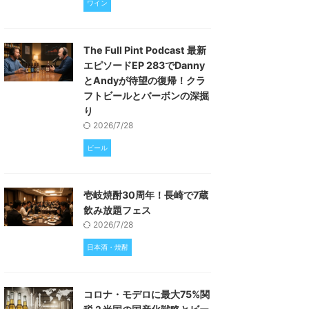
ワイン
The Full Pint Podcast 最新
エピソードEP 283でDanny
とAndyが待望の復帰！クラ
フトビールとバーボンの深掘
り
2026/7/28
ビール
壱岐焼酎30周年！長崎で7蔵
飲み放題フェス
2026/7/28
日本酒・焼酎
コロナ・モデロに最大75%関