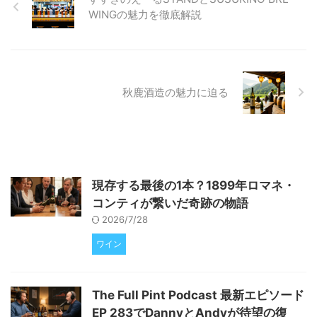
ご覧ください。 蔵元でしか味わ
WINGの魅力を徹底解説
えない！富士錦酒造「生原酒量り
売り」の魅力 静岡県富士宮市に
位置する富士錦酒造では、毎月末
の金・土・日に、蔵元な ...
秋鹿酒造の魅力に迫る
現存する最後の1本？1899年ロマネ・
コンティが繋いだ奇跡の物語
2026/7/28
ワイン
The Full Pint Podcast 最新エピソード
EP 283でDannyとAndyが待望の復