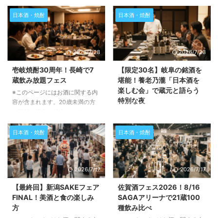
日本酒・焼酎
日本酒・焼酎
2026/7/28
2026/7/23
壱岐焼酎30周年！長崎で7
【限定30名】岐阜の銘酒を
蔵飲み放題フェス
堪能！養老乃瀧「日本酒を
楽しむ会」で蔵元と語らう
※このページにはお酒に関する内
特別な夜
容が含まれます。20歳未満の方
の閲覧・購入は禁止されていま
※このページにはお酒に関する内
す。 この記事では、長崎県で開
容が含まれます。20歳未満の方
催される「壱岐焼酎、世界と
の閲覧・購入は禁止されていま
日本酒・焼酎
日本酒・焼酎
KANPAIフェス！」の魅力と詳細
す。 この記事では、2026年8月
についてご紹介します。壱岐焼酎
19日に開催される「養老乃瀧で日
の歴史や特別な製法、そしてイベ
本酒を楽しむ会～武内合資会社さ
2026/7/17
2026/7/17
ントで体験できる素晴らしい内容
んを囲んで～」の詳細をご紹介し
について深く掘り下げていきます
ます。岐阜県大垣市の武内合資会
【最終回】新潟SAKEフェア
佐賀酒フェス2026！8/16
ので、ぜひ最後までお読みくださ
社を招き、蔵元ならではのトーク
FINAL！美酒と食の楽しみ
SAGAアリーナで21蔵100
い。 壱岐焼酎とは？その歴史と
と美味しい日本酒、そして料理と
方
種飲み比べ
特別な製法 壱岐焼酎は、長崎県
のペアリングが楽しめる特別なイ