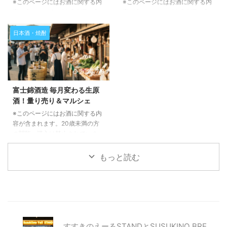
の壱岐島で古くから造り続けられ
ベントの魅力をお伝えいたしま
※このページにはお酒に関する内
※このページにはお酒に関する内
ている、大変歴史のあるお酒で
す。 岐阜の銘酒「武内合資会
容が含まれます。20歳未満の方
容が含まれます。20歳未満の方
す。その起源は16世紀にまで遡る
社」を囲む特別な一夜 2026年8
の閲覧・購入は禁止されていま
の閲覧・購入は禁止されていま
と言われており、麦焼酎のルーツ
月19日(水)の夜、東京都豊島区西
す。 新潟の豊かなSAKE文化を凝
す。 2026年8月16日(日)に佐賀県
日本酒・焼酎
の ...
池袋にある養老乃瀧池袋ビル4階
縮した一大イベント「新潟SAKE
で開催される「佐賀酒フェス
のYRイベントホールに ...
フェアFINAL」が、2026年11月3
2026」は、佐賀の日本酒文化を
日(火・祝)に開催されます。この
存分に体験できる一大イベントで
2026/7/9
記事では、この記念すべき最終回
す。この記事では、県内最大級の
のイベント概要から、楽しめるお
規模を誇るこのフェスの魅力や詳
富士錦酒造 毎月変わる生原
酒やフード、そして参加方法ま
細、そして参加にあたって知って
酒！量り売り＆マルシェ
で、詳しくご紹介いたします。
おきたい情報をご紹介いたしま
新潟SAKEフェアFINALとは？最
す。佐賀の豊かな自然が育んだ美
※このページにはお酒に関する内
後の祭典を徹底解説！ 「新潟
酒の世界へ、ぜひ足をお運びくだ
容が含まれます。20歳未満の方
SAKEフェアFINAL」は、新潟県
さい。 佐賀酒フェス2026とは？
の閲覧・購入は禁止されていま
非公認PRキャラクター「ニイガ
イベントの概要 「佐賀酒フェス
す。 この記事では、静岡県富士
タ姉さん」がプロデュースする、
2026」は、佐賀県内の21もの蔵
宮市にある富士錦酒造が毎月開催
もっと読む
新潟の ...
元が一堂に会し、1 ...
している「生原酒量り売り&マル
シェイベント」の魅力と、2026
年の年間スケジュールについて詳
しくご紹介します。蔵元でしか味
わえない新鮮な日本酒と、地元食
材が集まるマルシェの楽しみ方を
お伝えしますので、ぜひ最後まで
すすきのえーるSTANDとSUSUKINO BRE