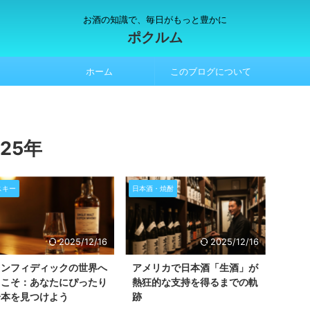
お酒の知識で、毎日がもっと豊かに
ポクルム
ホーム
このブログについて
25年
スキー
日本酒・焼酎
2025/12/16
2025/12/16
レンフィディックの世界へ
アメリカで日本酒「生酒」が
うこそ：あなたにぴったり
熱狂的な支持を得るまでの軌
一本を見つけよう
跡