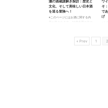
灘の酒蔵謎解き探訪：歴史と
ワ
蒸溜所が、その革新的な
留所
文化、そして美味しい日本酒
そ
「Warehouse 1」コレクションの
の歴
を巡る冒険へ！
で
一環として、ユニークなシングル
もの
げ
※このページにはお酒に関する内
モルトウイスキーを世に送り出し
れる
容が含まれます。20歳未満の方の
※こ
ました。それが「Glen Moray
た。
閲覧・購入は禁止されています。
容が
2014 Peated Tequila Cask
多く
ようこそ、灘五郷の魅力的な世界
閲覧
Finish」です。この ...
光は
へ！ 日本一の酒どころとして名
ワイ
在で
« Prev
1
高い「灘五郷」をご存知でしょう
その
統を
か。この度、そんな灘の豊かな歴
し、
史、美味しい日本酒、そして魅力
はも
的な文化を一度に体験できる特別
プロ
なイベント「灘の酒蔵謎解き探
魅力
訪」が開催されています。まるで
く知
宝探しのようなワクワク感を味わ
るよ
いながら、この地域ならではの魅
ビス
力を存分に堪能できる、まさに一
48
石二鳥の体験です。参加費は無
ムリ
料、申し込みも不要ですので、思
わう
い立った時に気軽に訪れることが
する
...
す。