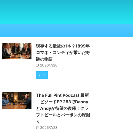
現存する最後の1本？1899年
ロマネ・コンティが繋いだ奇
跡の物語
2026/7/28
ワイン
The Full Pint Podcast 最新
エピソードEP 283でDanny
とAndyが待望の復帰！クラ
フトビールとバーボンの深掘
り
2026/7/28