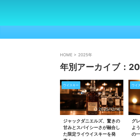
HOME
>
2025年
年別アーカイブ：20
ウイスキー
ウイ
2025/12/16
ジャックダニエルズ、驚きの
グ
甘みとスパイシーさが融合し
よ
た限定ライウイスキーを発
の