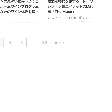
インの奥深い世界へようこ
禁酒法時代を旅する一杯：ワ
本酒を造り続けている上川大雪酒
が集まっていた地域です。そ
：ホームワインプログラム
シントン州エベレットの隠れ
造が、地域を盛り上げるための連
史は古く、19世紀には数十軒
あなたのワイン体験を格上
家「The Muse」
携協定を結びました。この協定
蒸留所が軒を連ね、活気あふ
※このページにはお酒に関する内
は、単に美味しいお酒を造るだけ
ウイスキー産業の中心地でし
容が含まれます。20歳未満の方の
のページにはお酒に関する内
でなく、北海道ならではの鉄道旅
しかし、時代の流れとともに
閲覧・購入は禁止されています。
含まれます。20歳未満の方の
行の魅力をさらに高め、道産日本
の蒸留所が閉鎖され、その栄
歴史が息づく特別な空間「The
・購入は禁止されています。
酒の価値を一層向上させるこ ...
過去のものとなりました。現
Muse」 ワシントン州エベレット
ンの世界は、一口に言っても
は、わずかな蒸留所がその伝
2
3
4
…
30
Next »
のウォーターフロントに、まるで
奥は計り知れません。しか
守り、独自のウイスキ ...
タイムスリップしたかのような特
難しそうだからと敬遠するの
別なバー「The Muse」が誕生し
ったいない！「ホームワイン
ました。このバーは、日中には心
グラム」は、そんなワインの
地よいカフェとして、そして夜に
を、初心者の方からもっと深
は洗練されたウイスキーバーとし
りたい方まで、誰もが楽しめ
て、訪れる人々を魅了していま
うに設計された革新的なサー
す。特に注目すべきは、1920年以
です。世界中から厳選された
前に蒸留されたという、非常に希
本の特別なワインを、プロのソ
少なアメリカン、スコッチ、そし
エの解説と共にじっくりと味
てジャパニーズウイスキーを提供
ことで、あなたのワインに対
している点で ...
見方がきっと変わるはずで
このプログラムを通じて、 ...