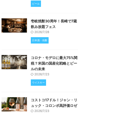
ビール
壱岐焼酎30周年！長崎で7蔵
飲み放題フェス
2026/7/28
日本酒・焼酎
コロナ・モデロに最大75%関
税？米国の国産化戦略とビー
ルの未来
2026/7/23
ウイスキー
コストコ17ドル！ジャン・リ
ュック・コロンボ高評価ロゼ
2026/7/23