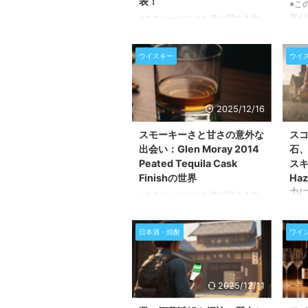
表！
※こ
容が
※このページにはお酒に関する内
閲覧
容が含まれます。20歳未満の方の
世界
閲覧・購入は禁止されています。
ウイスキー
ウイ
トス
テネシーの伝統と革新が出会う、
ィデ
特別な一本 ウイスキーの世界に
クリ
新たな風を吹き込む、ジャックダ
スキ
ニエルズからの特別な限定品
2025/12/16
験で
「Distillery Series #16」が登場し
す。
ました。この度、テネシーの豊か
スモーキーさと甘さの意外な
ス
ド地
な大地で育まれたライウイスキー
出会い：Glen Moray 2014
石
一貫
が、なんとテーブルシロップの樽
Peated Tequila Cask
スキ
で、
で熟成されるという、ユニークな
Finishの世界
Haz
した
試みによって生まれ変わりまし
力
※このページにはお酒に関する内
クの
た。70%のライ麦を主原料とし、
容が含まれます。20歳未満の方の
※こ
き、
そこにコーンとモルト大麦が絶妙
閲覧・購入は禁止されています。
容が
一本
なバランスでブレンドされた原酒
日本酒・焼酎
ワイ
テキーラ樽が織りなす、スモーキ
閲覧
...
は、新 ...
ーなシングルモルトの新たな地平
キャ
スコッチウイスキーの世界に、驚
キー
くべきマリアージュが誕生しまし
の西
2025/12/11
た。スコットランドのスペイサイ
ウン
ド地方に位置するグレンモーレイ
ー首