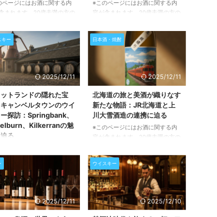
のページにはお酒に関する内
※このページにはお酒に関する内
含まれます。20歳未満の方の
容が含まれます。20歳未満の方の
・購入は禁止されています。
閲覧・購入は禁止されています。
で最も愛されるシングルモル
日本酒が「寿司のおまけ」だった
スキー
日本酒・焼酎
コッチウイスキー、グレンフ
時代のアメリカ 1990年代後半の
ィック。そのフルーティーで
アメリカでは、日本から輸出され
ーンな味わいは、多くのウイ
る日本酒のほとんどは、ニューヨ
ー愛好家にとって初めての体
ークの日本食レストランでの消費
2025/12/11
2025/12/11
あり、長年の友でもありま
に限られていました。ステーキハ
スコットランドのスペイサイ
ウスのような一般的なレストラン
コットランドの隠れた宝
北海道の旅と美酒が織りなす
方に位置するこの蒸留所は、
では、日本酒がメニューに並ぶこ
、キャンベルタウンのウイ
新たな物語：JR北海道と上
した品質と洗練された技術
とはまずありませんでした。そん
ー探訪：Springbank、
川大雪酒造の連携に迫る
世界中の人々を魅了してきま
な時代背景の中、2000年代初頭
elburn、Kilkerranの魅
※このページにはお酒に関する内
。今回は、グレンフィディッ
にサンフランシスコで、日本国外
に迫る
容が含まれます。20歳未満の方の
魅力的なラインナップを紐解
初の日本酒専門店「True Sake」
閲覧・購入は禁止されています。
のページにはお酒に関する内
あなたの好みや予算に合った
が誕生します。創業者のボー・テ
鉄道の旅と日本酒、二つの魅力を
含まれます。20歳未満の方の
を見つけるお手伝いをさせて
ィムケン氏は ...
ン
ウイスキー
掛け合わせる 北海道の雄大な自
・購入は禁止されています。
然を駆け抜ける鉄道の旅と、その
ンベルタウンの歴史とウイス
土地で育まれた美味しい日本酒。
造りの伝統 スコットランド
この二つの魅力が、今、新たな形
海岸に位置するキャンベルタ
2025/12/11
2025/12/10
で結ばれようとしています。JR北
は、かつて「世界のウイスキ
海道と、北海道の地で高品質な日
都」と呼ばれるほど多くの蒸