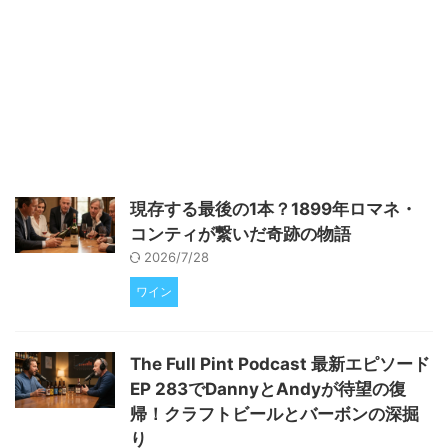
す。 強力の特徴と栽培のポイン
ト 強力は大正時代に鳥取県で誕
生した酒米で、粒が大きく重いの
が大きな特徴です。収穫時期は晩
稲で、千粒重は約26.9グラムと一
般的な米よりもかなり重くなりま
す。稲の高さは150センチメート
ルに達する長稈（ながわら）で、
風や雨に弱く倒れやすいため、栽
培は技術的に難しいとされていま
現存する最後の1本？1899年ロマネ・
す。こうした大粒・長稈の特性
コンティが繋いだ奇跡の物語
は、米の旨味成分が豊富に残りや
すく、熟成させた日本酒に円熟し
2026/7/28
た味わいをもたらします。実際 ...
ワイン
The Full Pint Podcast 最新エピソード
EP 283でDannyとAndyが待望の復
帰！クラフトビールとバーボンの深掘
り