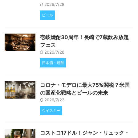
2026/7/28
ビール
壱岐焼酎30周年！長崎で7蔵飲み放題
フェス
2026/7/28
日本酒・焼酎
コロナ・モデロに最大75%関税？米国
の国産化戦略とビールの未来
2026/7/23
ウイスキー
コストコ17ドル！ジャン・リュック・