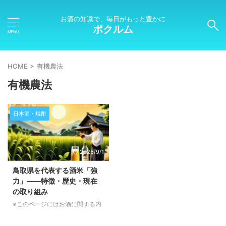
お酒の知識で、毎日がもっと豊かに
ポクルム
HOME
>
有機農法
有機農法
日本酒・焼酎
2025/9/1
鳥取県を代表する酒米「強
力」――特徴・歴史・現在
の取り組み
※このページにはお酒に関する内
容が含まれます。20歳未満の方
の閲覧・購入は禁止されていま