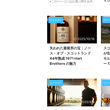
ィショ
※このページにはお酒に関する内
容が含まれます。20歳未満の方の
※こ
閲覧・購入は禁止されています。
容が
世界で最も愛されるシングルモル
閲覧
ウイスキー
ウイ
トスコッチウイスキー、グレンフ
高級
ィディック。そのフルーティーで
され
クリーンな味わいは、多くのウイ
うと
スキー愛好家にとって初めての体
か。
2025/10/16
験であり、長年の友でもありま
トと
す。スコットランドのスペイサイ
ー、
失われた蒸留所の宝：ノー
ス
ド地方に位置するこの蒸留所は、
の第
ス・オブ・スコットランド
が
一貫した品質と洗練された技術
イヤ
44年熟成 1971 Hart
モ
で、世界中の人々を魅了してきま
ード
Brothers の魅力
ー 
した。今回は、グレンフィディッ
限定
※このページにはお酒に関する内
※こ
クの魅力的なラインナップを紐解
らに
容が含まれます。20歳未満の方の
容が
き、あなたの好みや予算に合った
れた
閲覧・購入は禁止されています。
閲覧
一本を見つけるお手伝いをさせて
ンス
ウイスキー
ウイ
伝説の蒸留所が生んだ、時を超え
スコ
...
様が施
た一杯 スコットランドのウイス
生み
キー愛好家の間で、ひっそりと語
北端
り継がれる「ノース・オブ・スコ
の蒸
2025/9/8
ットランド」蒸留所。この蒸留所
ール
は、残念ながら現在はその姿を消
地で