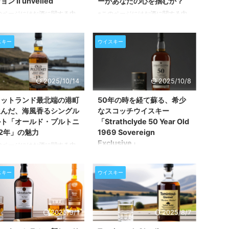
ン II unveiled
ーがあなたの心を掴むか？
のページにはお酒に関する内
※このページにはお酒に関する内
含まれます。20歳未満の方の
容が含まれます。20歳未満の方の
・購入は禁止されています。
閲覧・購入は禁止されています。
スキー
ウイスキー
ファッションの世界と、熟成
ウイスキー界の二大巨頭、その魅
たスコッチウイスキーが出会
力に迫る 世界中のウイスキー愛
き、何が生まれるのでしょう
好家から長年愛され続けている二
その答えが、ロイヤルサルー
つの銘柄、ジョニーウォーカー・
2025/10/14
2025/10/8
注目のファッションデザイナ
ブラックラベルとハイランドパー
ハリス・リード氏による待望
ク12年。どちらもスモーキーなウ
コットランド最北端の港町
50年の時を経て蘇る、希少
二弾コラボレーション、「ロ
イスキーとして知られ、その独特
生んだ、海風香るシングル
なスコッチウイスキー
ルサルート 21年 ハリス・リ
な風味で多くの人々を魅了してき
ルト「オールド・プルトニ
「Strathclyde 50 Year Old
 エディション II」です。この
ました。今回は、この二つのウイ
12年」の魅力
1969 Sovereign
版ウイスキーは、前作からさ
スキーをじっくりと比較し、それ
Exclusive」
のページにはお酒に関する内
進化した、より大胆で洗練さ
ぞれの個性や魅力を掘り下げてい
含まれます。20歳未満の方の
※このページにはお酒に関する内
ブレンドと、王家の王冠にイ
きます。歴史、味わい、そして飲
・購入は禁止されています。
容が含まれます。20歳未満の方の
パイアされた繊細なレース模
む人をどのように惹きつけるの
スキー
ウイスキー
ットランド最北端の蒸留所が
閲覧・購入は禁止されています。
されたボト ...
か、その全てを紐解いていき ...
出す個性 スコットランドの
特別な一本との出会い：
、歴史ある港町ウィックにそ
Strathclyde 50 Year Old 1969
留所はあります。それが「オ
Sovereign Exclusive ウイスキー
2025/9/1
2025/8/7
ド・プルトニー」です。この
の世界には、数十年という長い年
造られる「オールド・プルト
月をかけて熟成され、特別な物語