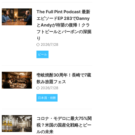
The Full Pint Podcast 最新
エピソードEP 283でDanny
とAndyが待望の復帰！クラ
フトビールとバーボンの深掘
り
2026/7/28
ビール
壱岐焼酎30周年！長崎で7蔵
飲み放題フェス
2026/7/28
日本酒・焼酎
コロナ・モデロに最大75%関
税？米国の国産化戦略とビー
ルの未来