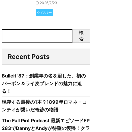
2026/7/23
ウイスキー
検
索
Recent Posts
Bulleit '87：創業年の名を冠した、初の
バーボン＆ライ麦ブレンドの魅力に迫
る！
現存する最後の1本？1899年ロマネ・コ
ンティが繋いだ奇跡の物語
The Full Pint Podcast 最新エピソードEP
283でDannyとAndyが待望の復帰！クラ