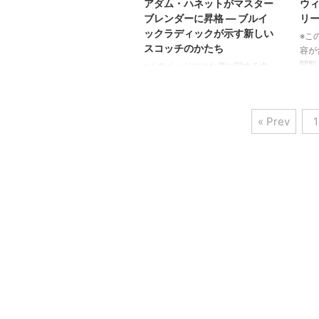
アダム・ハネットがマスター
ウ
してしまいましたが、そこで生み
ニー
ブレンダーに昇格 ― ブルイ
リ
出されたウイスキーは、今なお多
ラン
ックラディックが示す新しい
※こ
くの人々を魅了し続けています。
体現
スコッチのかたち
容が
今回ご紹介するのは、そんな伝説
ーと
閲覧
※このページにはお酒に関する内
の蒸留所が1971年8月に生み出
いう
スコ
容が含まれます。20歳未満の方の
し、44年という長い年月を経て、
この
Whi
閲覧・購入は禁止されています。
2015年8月にハート・ブラザーズ
中で
グル
アダム・ハネットの歩みとマスタ
によってボトリング ...
てき
« Prev
1
2種
ーブレンダー昇格 アダム・ハネ
ンア
ットさんは、2004年にスコット
オー
ランド・アイラ島のブルイックラ
限定
ディック蒸留所にツアーガイドと
は、
して入社されました。その後、倉
熟成
庫管理や麦芽糖化（マッシン
スキ
グ）、蒸留といった現場業務を経
れてお
験し、伝説的なマスターディステ
での
ィラーであるジム・マクイーンさ
キーは
んのもとで技術を学びました。
2015年にマクイーンさんが退任さ
れた際、ハネットさんはヘッドデ
ィスティラーに就任し、10 ...