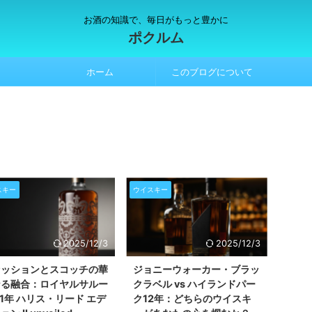
お酒の知識で、毎日がもっと豊かに
ポクルム
ホーム
このブログについて
スキー
ウイスキー
2025/12/3
2025/12/3
ァッションとスコッチの華
ジョニーウォーカー・ブラッ
なる融合：ロイヤルサルー
クラベル vs ハイランドパー
21年 ハリス・リード エデ
ク12年：どちらのウイスキ