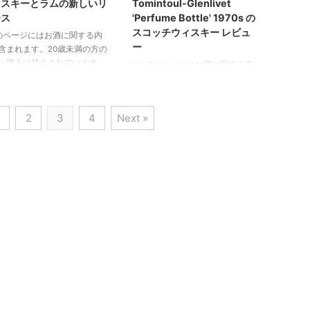
ィスキーとラムの新しいリ
Tomintoul-Glenlivet
 12年」は、まさにスコット
を秘めたボトルが存在します。今
ース
'Perfume Bottle' 1970s の
ドの北ハイランドスタイルを
回ご紹介するのは、まさにそんな
スコッチウィスキー レビュ
のページにはお酒に関する内
するシングルモルトウイスキ
一本、「Strathclyde 50 Year Old
ー
含まれます。20歳未満の方の
言えるでしょう。北緯58度と
1969 Sovereign Exclusive」で
・購入は禁止されています。
※このページにはお酒に関する内
、本土では最も北に位置する
す。このウイスキーは、1969年9
ッチ・ウィスキーの新作 The
容が含まれます。20歳未満の方の
蒸留所は、厳しい自然環境の
月に蒸留され、実に50年 ...
sky Exchangeは、新しいシン
閲覧・購入は禁止されています。
独自のウイスキー造りを続け
カスクスコッチウィスキーを
記事紹介 Scotch Whisky Review:
ました。その「エン ...
2
3
4
Next »
類発売しました。18歳のグレ
Tomintoul-Glenlivet 'Perfume
ラキーは、新しいアメリカン
Bottle' 1970s この記事では、
クで熟成されており、272本
1970年代にボトルドされた
です。また、7歳のNc'Nean
Tomintoul-Glenlivet のスコッチ
バーボンとカルバドスの樽で
ウィスキーのレビューが紹介され
されています。これらのウィ
ています。このウィスキーは、特
ーは、カスク強度で瓶詰めさ
徴的なシリンダーシャペの「パフ
り、The Whisky Exchange
ューム ボトル」で知られてお
み購入できます。グレンアラ
り、1974年に初めて発売されまし
オ ...
た。The Whiskey W ...