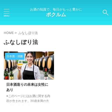
お酒の知識で、毎日がもっと豊かに
ポクルム
HOME
>
ふなしぼり法
ふなしぼり法
日本酒・焼酎
2025/7/31
日本酒造りの未来は女性に
あり
※このページにはお酒に関する内
容が含まれます。20歳未満の方
の閲覧・購入は禁止されていま
す。 今田美穂さんの挑戦 今田美