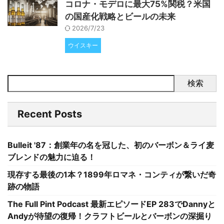
コロナ・モデロに最大75%関税？米国
の国産化戦略とビールの未来
2026/7/23
ウイスキー
検索
Recent Posts
Bulleit '87：創業年の名を冠した、初のバーボン＆ライ麦
ブレンドの魅力に迫る！
現存する最後の1本？1899年ロマネ・コンティが繋いだ奇
跡の物語
The Full Pint Podcast 最新エピソードEP 283でDannyと
Andyが待望の復帰！クラフトビールとバーボンの深掘り