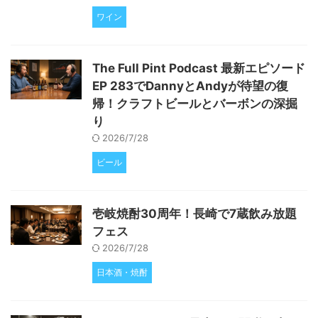
ワイン
The Full Pint Podcast 最新エピソード
EP 283でDannyとAndyが待望の復
帰！クラフトビールとバーボンの深掘
り
2026/7/28
ビール
壱岐焼酎30周年！長崎で7蔵飲み放題
フェス
2026/7/28
日本酒・焼酎