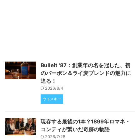
穂さんは、日本の酒造りである今
田酒造店で1994年から酒造りを
しています。彼女は、忘れ去られ
ていた「八反そ」という米の品種
を復活させ、2020年にBBCによ
って世界で最もインスピレーショ
ンを与える100人の女性の一人に
選ばれています。また、精白米を
使った酒造りに注力しています。
杜氏とは 杜氏とは、日本酒の醸
Bulleit '87：創業年の名を冠した、初
造責任者です。杜氏は、日本酒の
のバーボン＆ライ麦ブレンドの魅力に
品質を決定する重要な役割を担っ
ています。杜氏になる ...
迫る！
2026/8/4
ウイスキー
現存する最後の1本？1899年ロマネ・
コンティが繋いだ奇跡の物語
2026/7/28